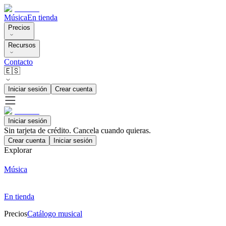
Música
En tienda
Precios
Recursos
Contacto
🇪🇸
Iniciar sesión
Crear cuenta
Iniciar sesión
Sin tarjeta de crédito. Cancela cuando quieras.
Crear cuenta
Iniciar sesión
Explorar
Música
En tienda
Precios
Catálogo musical