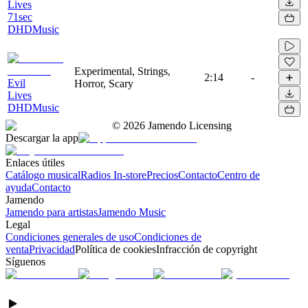
Lives
71sec
DHDMusic
Experimental, Strings,
2:14
-
Evil
Horror, Scary
Lives
DHDMusic
©
2026
Jamendo Licensing
Descargar la app
Enlaces útiles
Catálogo musical
Radios In-store
Precios
Contacto
Centro de
ayuda
Contacto
Jamendo
Jamendo para artistas
Jamendo Music
Legal
Condiciones generales de uso
Condiciones de
venta
Privacidad
Política de cookies
Infracción de copyright
Síguenos