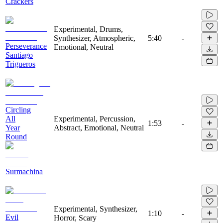
Crackers
Experimental, Drums,
Synthesizer, Atmospheric,
5:40
-
Perseverance
Emotional, Neutral
Santiago
Trigueros
Circling
All
Experimental, Percussion,
1:53
-
Year
Abstract, Emotional, Neutral
Round
Surmachina
Experimental, Synthesizer,
1:10
-
Evil
Horror, Scary