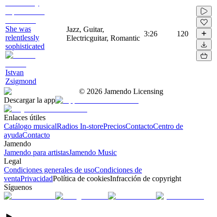
She was
Jazz, Guitar,
3:26
120
relentlessly
Electricguitar, Romantic
sophisticated
Istvan
Zsigmond
©
2026
Jamendo Licensing
Descargar la app
Enlaces útiles
Catálogo musical
Radios In-store
Precios
Contacto
Centro de
ayuda
Contacto
Jamendo
Jamendo para artistas
Jamendo Music
Legal
Condiciones generales de uso
Condiciones de
venta
Privacidad
Política de cookies
Infracción de copyright
Síguenos