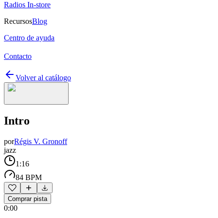
Radios In-store
Recursos
Blog
Centro de ayuda
Contacto
Volver al catálogo
Intro
por
Régis V. Gronoff
jazz
1:16
84 BPM
Comprar pista
0:00