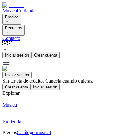
Música
En tienda
Precios
Recursos
Contacto
🇪🇸
Iniciar sesión
Crear cuenta
Iniciar sesión
Sin tarjeta de crédito. Cancela cuando quieras.
Crear cuenta
Iniciar sesión
Explorar
Música
En tienda
Precios
Catálogo musical