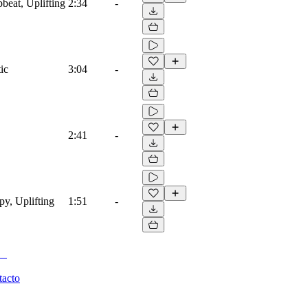
beat, Uplifting
2:34
-
ic
3:04
-
2:41
-
py, Uplifting
1:51
-
tacto