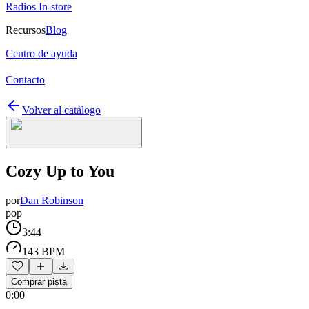
Radios In-store
Recursos
Blog
Centro de ayuda
Contacto
Volver al catálogo
Cozy Up to You
por
Dan Robinson
pop
3:44
143 BPM
Comprar pista
0:00