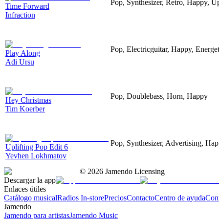
Pop, Synthesizer, Retro, Happy, Up
Time Forward
Infraction
Pop, Electricguitar, Happy, Energet
Play Along
Adi Ursu
Pop, Doublebass, Horn, Happy
Hey Christmas
Tim Koerber
Pop, Synthesizer, Advertising, Hap
Uplifting Pop Edit 6
Yevhen Lokhmatov
©
2026
Jamendo Licensing
Descargar la app
Enlaces útiles
Catálogo musical
Radios In-store
Precios
Contacto
Centro de ayuda
Con
Jamendo
Jamendo para artistas
Jamendo Music