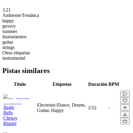
3:21
Ambiente/Temática
happy
groovy
summer
Instrumentos
guitar
strings
Otras etiquetas
instrumental
Pistas similares
Título
Etiquetas
Duración
BPM
Electronic/Dance, Drums,
Jingle
2:52
-
Guitar, Happy
Bells
Chrissy
Blazier