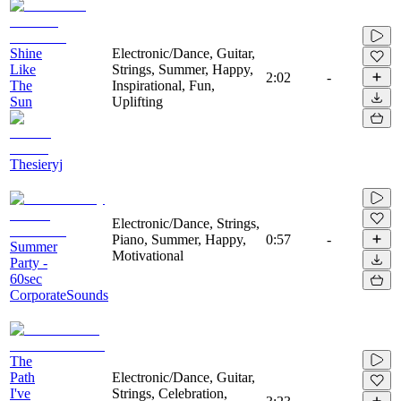
Shine
Electronic/Dance, Guitar,
Like
Strings, Summer, Happy,
2:02
-
The
Inspirational, Fun,
Sun
Uplifting
Thesieryj
Electronic/Dance, Strings,
Piano, Summer, Happy,
0:57
-
Summer
Motivational
Party -
60sec
CorporateSounds
The
Path
Electronic/Dance, Guitar,
I've
Strings, Celebration,