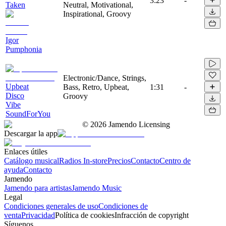
3:23
-
Taken
Neutral, Motivational,
Inspirational, Groovy
Igor
Pumphonia
Electronic/Dance, Strings,
Upbeat
Bass, Retro, Upbeat,
1:31
-
Disco
Groovy
Vibe
SoundForYou
©
2026
Jamendo Licensing
Descargar la app
Enlaces útiles
Catálogo musical
Radios In-store
Precios
Contacto
Centro de
ayuda
Contacto
Jamendo
Jamendo para artistas
Jamendo Music
Legal
Condiciones generales de uso
Condiciones de
venta
Privacidad
Política de cookies
Infracción de copyright
Síguenos