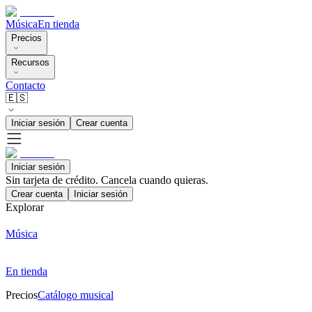
Música
En tienda
Precios
Recursos
Contacto
🇪🇸
Iniciar sesión
Crear cuenta
Iniciar sesión
Sin tarjeta de crédito. Cancela cuando quieras.
Crear cuenta
Iniciar sesión
Explorar
Música
En tienda
Precios
Catálogo musical