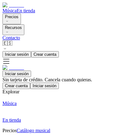
Música
En tienda
Precios
Recursos
Contacto
🇪🇸
Iniciar sesión
Crear cuenta
Iniciar sesión
Sin tarjeta de crédito. Cancela cuando quieras.
Crear cuenta
Iniciar sesión
Explorar
Música
En tienda
Precios
Catálogo musical