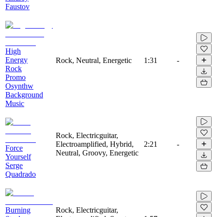
Faustov
High
Energy
Rock, Neutral, Energetic
1:31
-
Rock
Promo
Osynthw
Background
Music
Rock, Electricguitar,
Electroamplified, Hybrid,
2:21
-
Force
Neutral, Groovy, Energetic
Yourself
Serge
Quadrado
Burning
Rock, Electricguitar,