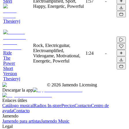
Steel
Electroamplified, Sport,
1:57
-
Happy, Energetic, Powerful
Thesieryj
Rock, Electricguitar,
Electroamplified,
Ride
1:24
-
Videogame, Motivational,
The
Energetic, Powerful
Power
Short
Version
Thesieryj
©
2026
Jamendo Licensing
Descargar la app
Enlaces útiles
Catálogo musical
Radios In-store
Precios
Contacto
Centro de
ayuda
Contacto
Jamendo
Jamendo para artistas
Jamendo Music
Legal