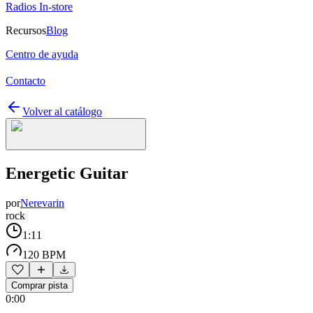
Radios In-store
Recursos
Blog
Centro de ayuda
Contacto
Volver al catálogo
Energetic Guitar
por
Nerevarin
rock
1:11
120 BPM
Comprar pista
0:00