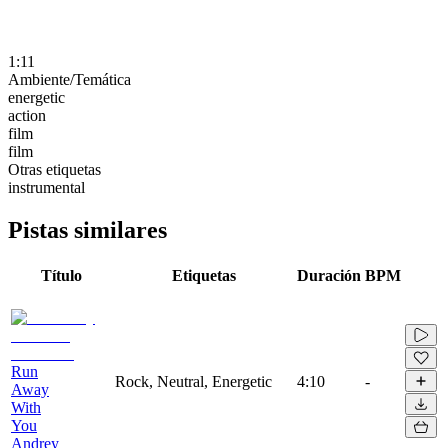
1:11
Ambiente/Temática
energetic
action
film
film
Otras etiquetas
instrumental
Pistas similares
Título
Etiquetas
Duración
BPM
Run
Rock, Neutral, Energetic
4:10
-
Away
With
You
Andrey