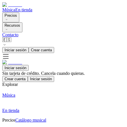
Música
En tienda
Precios
Recursos
Contacto
🇪🇸
Iniciar sesión
Crear cuenta
Iniciar sesión
Sin tarjeta de crédito. Cancela cuando quieras.
Crear cuenta
Iniciar sesión
Explorar
Música
En tienda
Precios
Catálogo musical