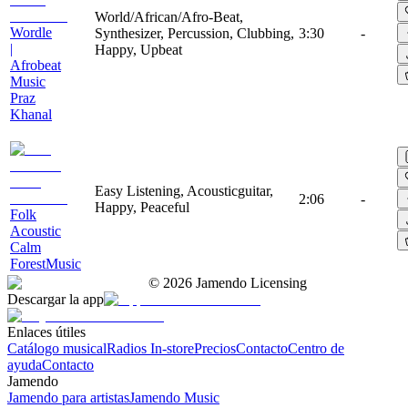
World/African/Afro-Beat,
Wordle
Synthesizer, Percussion, Clubbing,
3:30
-
|
Happy, Upbeat
Afrobeat
Music
Praz
Khanal
Easy Listening, Acousticguitar,
2:06
-
Happy, Peaceful
Folk
Acoustic
Calm
ForestMusic
©
2026
Jamendo Licensing
Descargar la app
Enlaces útiles
Catálogo musical
Radios In-store
Precios
Contacto
Centro de
ayuda
Contacto
Jamendo
Jamendo para artistas
Jamendo Music