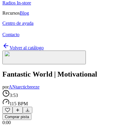
Radios In-store
Recursos
Blog
Centro de ayuda
Contacto
Volver al catálogo
Fantastic World | Motivational
por
ANtarcticbreeze
3:53
115 BPM
Comprar pista
0:00