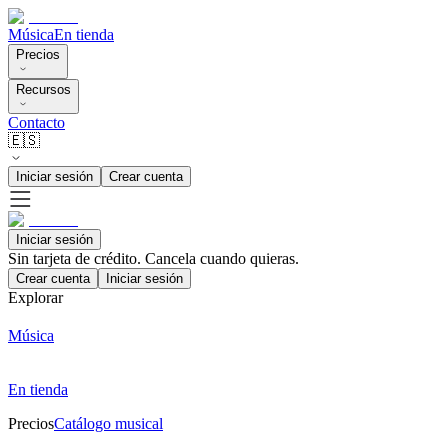
Música
En tienda
Precios
Recursos
Contacto
🇪🇸
Iniciar sesión
Crear cuenta
Iniciar sesión
Sin tarjeta de crédito. Cancela cuando quieras.
Crear cuenta
Iniciar sesión
Explorar
Música
En tienda
Precios
Catálogo musical