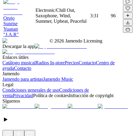
Electronic/Chill Out,
Saxophone, Wind,
3:31
96
Orujo
Summer, Upbeat, Peaceful
Sunrise
Yuanan
"J.A.R"
©
2026
Jamendo Licensing
Descargar la app
Enlaces útiles
Catálogo musical
Radios In-store
Precios
Contacto
Centro de
ayuda
Contacto
Jamendo
Jamendo para artistas
Jamendo Music
Legal
Condiciones generales de uso
Condiciones de
venta
Privacidad
Política de cookies
Infracción de copyright
Síguenos