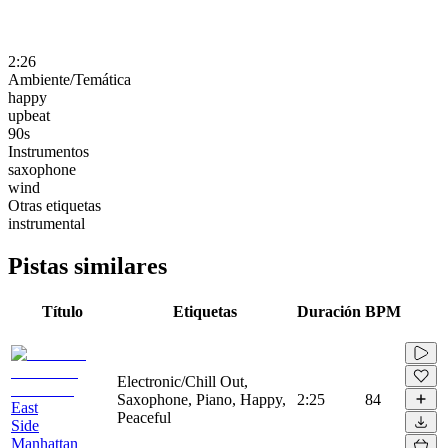
2:26
Ambiente/Temática
happy
upbeat
90s
Instrumentos
saxophone
wind
Otras etiquetas
instrumental
Pistas similares
Título
Etiquetas
Duración
BPM
Electronic/Chill Out,
Saxophone, Piano, Happy,
2:25
84
East
Peaceful
Side
Manhattan