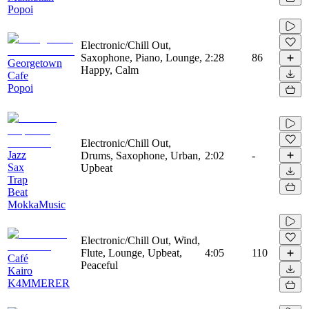
Popoi
Electronic/Chill Out,
Saxophone, Piano, Lounge,
2:28
86
Georgetown
Happy, Calm
Cafe
Popoi
Electronic/Chill Out,
Jazz
Drums, Saxophone, Urban,
2:02
-
Sax
Upbeat
Trap
Beat
MokkaMusic
Electronic/Chill Out, Wind,
Flute, Lounge, Upbeat,
4:05
110
Café
Peaceful
Kairo
K4MMERER