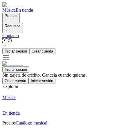
Música
En tienda
Precios
Recursos
Contacto
🇪🇸
Iniciar sesión
Crear cuenta
Iniciar sesión
Sin tarjeta de crédito. Cancela cuando quieras.
Crear cuenta
Iniciar sesión
Explorar
Música
En tienda
Precios
Catálogo musical