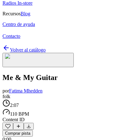
Radios In-store
Recursos
Blog
Centro de ayuda
Contacto
Volver al catálogo
Me & My Guitar
por
Fatima Mhedden
folk
2:07
110 BPM
Content ID
Comprar pista
0:00