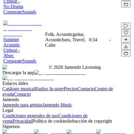
Upbeat -
No Drums
CorporateSounds
Folk, Acousticguitar,
Summer
Acousticbass, Travel,
0:34
-
Acoustic
Calm
Upbeat -
30sec
CorporateSounds
©
2026
Jamendo Licensing
Descargar la app
Enlaces útiles
Catálogo musical
Radios In-store
Precios
Contacto
Centro de
ayuda
Contacto
Jamendo
Jamendo para artistas
Jamendo Music
Legal
Condiciones generales de uso
Condiciones de
venta
Privacidad
Política de cookies
Infracción de copyright
Síguenos