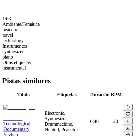
1:03
Ambiente/Temática
peaceful
travel
technology
Instrumentos
synthesizer
piano
Otras etiquetas
instrumental
Pistas similares
Título
Etiquetas
Duración
BPM
Electronic,
Synthesizer,
0:40
120
Technological
Drummachine,
Documentary
Neutral, Peaceful
Yevhen