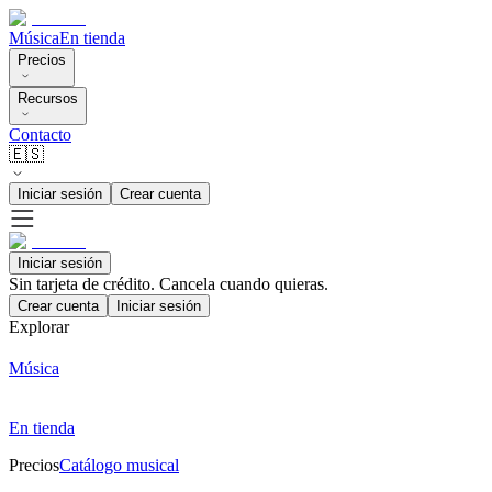
Música
En tienda
Precios
Recursos
Contacto
🇪🇸
Iniciar sesión
Crear cuenta
Iniciar sesión
Sin tarjeta de crédito. Cancela cuando quieras.
Crear cuenta
Iniciar sesión
Explorar
Música
En tienda
Precios
Catálogo musical