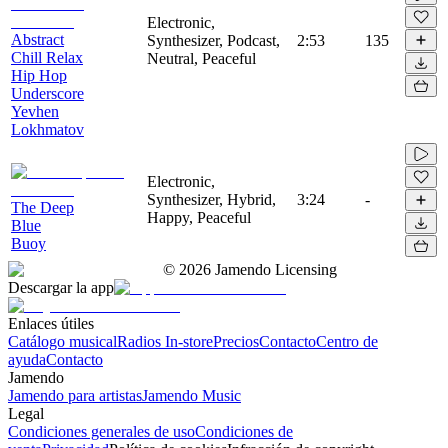
Electronic,
Abstract
Synthesizer, Podcast,
2:53
135
Chill Relax
Neutral, Peaceful
Hip Hop
Underscore
Yevhen
Lokhmatov
Electronic,
Synthesizer, Hybrid,
3:24
-
The Deep
Happy, Peaceful
Blue
Buoy
©
2026
Jamendo Licensing
Descargar la app
Enlaces útiles
Catálogo musical
Radios In-store
Precios
Contacto
Centro de
ayuda
Contacto
Jamendo
Jamendo para artistas
Jamendo Music
Legal
Condiciones generales de uso
Condiciones de