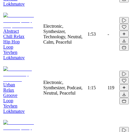
Lokhmatov
Electronic,
Abstract
Synthesizer,
1:53
-
Chill Relax
Technology, Neutral,
Hip Hop
Calm, Peaceful
Loop
Yevhen
Lokhmatov
Electronic,
Urban
Synthesizer, Podcast,
1:15
119
Relax
Neutral, Peaceful
Groove
Loop
Yevhen
Lokhmatov