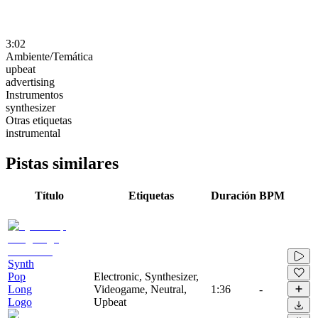
3:02
Ambiente/Temática
upbeat
advertising
Instrumentos
synthesizer
Otras etiquetas
instrumental
Pistas similares
Título
Etiquetas
Duración
BPM
Synth
Pop
Electronic, Synthesizer,
Long
Videogame, Neutral,
1:36
-
Logo
Upbeat