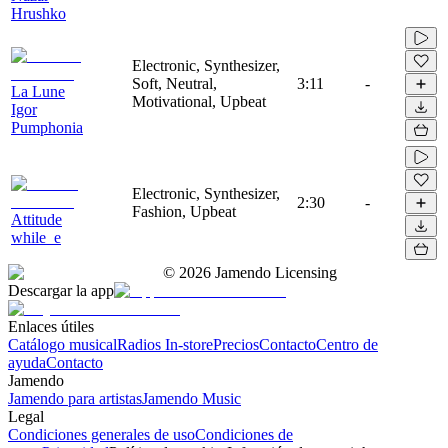
Hrushko
Electronic, Synthesizer,
Soft, Neutral,
3:11
-
La Lune
Motivational, Upbeat
Igor
Pumphonia
Electronic, Synthesizer,
2:30
-
Fashion, Upbeat
Attitude
while_e
©
2026
Jamendo Licensing
Descargar la app
Enlaces útiles
Catálogo musical
Radios In-store
Precios
Contacto
Centro de
ayuda
Contacto
Jamendo
Jamendo para artistas
Jamendo Music
Legal
Condiciones generales de uso
Condiciones de