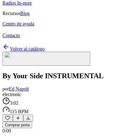
Radios In-store
Recursos
Blog
Centro de ayuda
Contacto
Volver al catálogo
By Your Side INSTRUMENTAL
por
Ed Napoli
electronic
3:02
115 BPM
Comprar pista
0:00