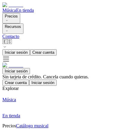
Música
En tienda
Precios
Recursos
Contacto
🇪🇸
Iniciar sesión
Crear cuenta
Iniciar sesión
Sin tarjeta de crédito. Cancela cuando quieras.
Crear cuenta
Iniciar sesión
Explorar
Música
En tienda
Precios
Catálogo musical