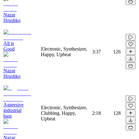
Nazar
Hrushko
All is
Good
Electronic, Synthesizer,
3:37
126
Happy, Upbeat
Nazar
Hrushko
Aggresive
Electronic, Synthesizer,
industrial
Clubbing, Happy,
2:18
128
bass
Upbeat
Nazar