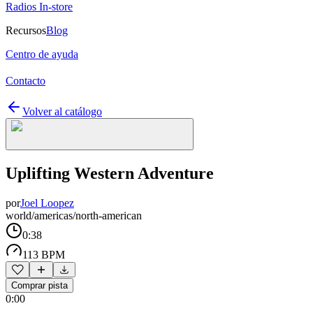
Radios In-store
Recursos
Blog
Centro de ayuda
Contacto
Volver al catálogo
Uplifting Western Adventure
por
Joel Loopez
world/americas/north-american
0:38
113 BPM
Comprar pista
0:00