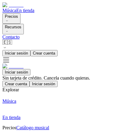
Música
En tienda
Precios
Recursos
Contacto
🇪🇸
Iniciar sesión
Crear cuenta
Iniciar sesión
Sin tarjeta de crédito. Cancela cuando quieras.
Crear cuenta
Iniciar sesión
Explorar
Música
En tienda
Precios
Catálogo musical