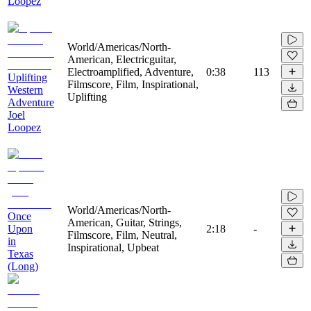
Loopez
World/Americas/North-
American, Electricguitar,
Electroamplified, Adventure,
0:38
113
Uplifting
Filmscore, Film, Inspirational,
Western
Uplifting
Adventure
Joel
Loopez
World/Americas/North-
Once
American, Guitar, Strings,
Upon
2:18
-
Filmscore, Film, Neutral,
in
Inspirational, Upbeat
Texas
(Long)