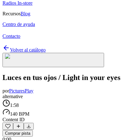
Radios In-store
Recursos
Blog
Centro de ayuda
Contacto
Volver al catálogo
Luces en tus ojos / Light in your eyes
por
PicturesPlay
alternative
1:58
140 BPM
Content ID
Comprar pista
0:00