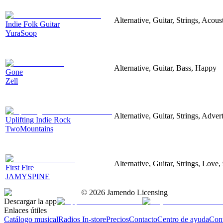
Alternative, Guitar, Strings, Acou
Indie Folk Guitar
YuraSoop
Alternative, Guitar, Bass, Happy
Gone
Zell
Alternative, Guitar, Strings, Adver
Uplifting Indie Rock
TwoMountains
Alternative, Guitar, Strings, Love
First Fire
JAMYSPINE
©
2026
Jamendo Licensing
Descargar la app
Enlaces útiles
Catálogo musical
Radios In-store
Precios
Contacto
Centro de ayuda
Con