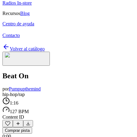
Radios In-store
Recursos
Blog
Centro de ayuda
Contacto
Volver al catálogo
Beat On
por
Pumpupthemind
hip-hop/rap
1:16
127 BPM
Content ID
Comprar pista
0:00