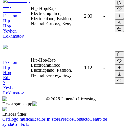
Hip-Hop/Rap,
Electroamplified,
Fashion
2:09
-
Electricpiano, Fashion,
Hip
Neutral, Groovy, Sexy
Hop
Yevhen
Lokhmatov
Hip-Hop/Rap,
Fashion
Electroamplified,
Hip
1:12
-
Electricpiano, Fashion,
Hop
Neutral, Groovy, Sexy
Edit
3
Yevhen
Lokhmatov
©
2026
Jamendo Licensing
Descargar la app
Enlaces útiles
Catálogo musical
Radios In-store
Precios
Contacto
Centro de
ayuda
Contacto