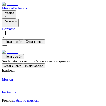
Música
En tienda
Precios
Recursos
Contacto
🇪🇸
Iniciar sesión
Crear cuenta
Iniciar sesión
Sin tarjeta de crédito. Cancela cuando quieras.
Crear cuenta
Iniciar sesión
Explorar
Música
En tienda
Precios
Catálogo musical