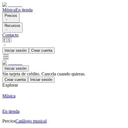
Música
En tienda
Precios
Recursos
Contacto
🇪🇸
Iniciar sesión
Crear cuenta
Iniciar sesión
Sin tarjeta de crédito. Cancela cuando quieras.
Crear cuenta
Iniciar sesión
Explorar
Música
En tienda
Precios
Catálogo musical