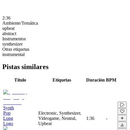
2:36
Ambiente/Temática
upbeat
abstract
Instrumentos
synthesizer
Otras etiquetas
instrumental
Pistas similares
Título
Etiquetas
Duración
BPM
Synth
Pop
Electronic, Synthesizer,
Long
Videogame, Neutral,
1:36
-
Logo
Upbeat