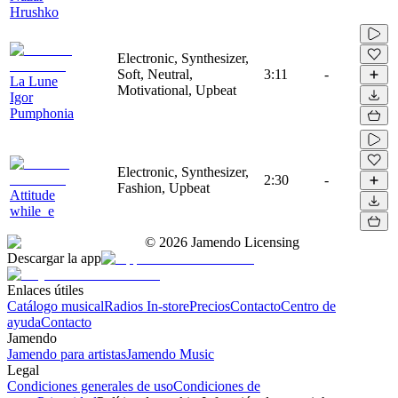
Hrushko
Electronic, Synthesizer,
Soft, Neutral,
3:11
-
La Lune
Motivational, Upbeat
Igor
Pumphonia
Electronic, Synthesizer,
2:30
-
Fashion, Upbeat
Attitude
while_e
©
2026
Jamendo Licensing
Descargar la app
Enlaces útiles
Catálogo musical
Radios In-store
Precios
Contacto
Centro de
ayuda
Contacto
Jamendo
Jamendo para artistas
Jamendo Music
Legal
Condiciones generales de uso
Condiciones de