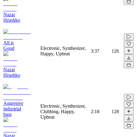
Nazar
Hrushko
All is
Good
Electronic, Synthesizer,
3:37
126
Happy, Upbeat
Nazar
Hrushko
Aggresive
Electronic, Synthesizer,
industrial
Clubbing, Happy,
2:18
128
bass
Upbeat
Nazar