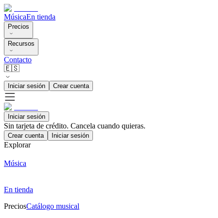
Música
En tienda
Precios
Recursos
Contacto
🇪🇸
Iniciar sesión
Crear cuenta
Iniciar sesión
Sin tarjeta de crédito. Cancela cuando quieras.
Crear cuenta
Iniciar sesión
Explorar
Música
En tienda
Precios
Catálogo musical