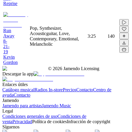
Reprise
Pop, Synthesizer,
Run
Acousticguitar, Love,
Away
3:25
140
Contemporary, Emotional,
8-
Melancholic
21-
19
Kevin
Gordon
©
2026
Jamendo Licensing
Descargar la app
Enlaces útiles
Catálogo musical
Radios In-store
Precios
Contacto
Centro de
ayuda
Contacto
Jamendo
Jamendo para artistas
Jamendo Music
Legal
Condiciones generales de uso
Condiciones de
venta
Privacidad
Política de cookies
Infracción de copyright
Síguenos