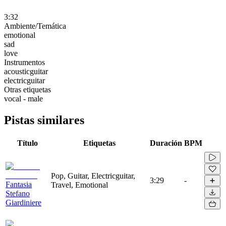
3:32
Ambiente/Temática
emotional
sad
love
Instrumentos
acousticguitar
electricguitar
Otras etiquetas
vocal - male
Pistas similares
Título
Etiquetas
Duración
BPM
Pop, Guitar, Electricguitar,
3:29
-
Fantasia
Travel, Emotional
Stefano
Giardiniere