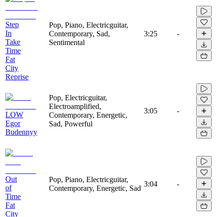
Step
Pop, Piano, Electricguitar,
In
Contemporary, Sad,
3:25
-
Take
Sentimental
Time
Fat
City
Reprise
Pop, Electricguitar,
Electroamplified,
3:05
-
LOW
Contemporary, Energetic,
Egor
Sad, Powerful
Budennyy
Out
Pop, Piano, Electricguitar,
3:04
-
of
Contemporary, Energetic, Sad
Time
Fat
City