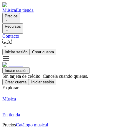
Música
En tienda
Precios
Recursos
Contacto
🇪🇸
Iniciar sesión
Crear cuenta
Iniciar sesión
Sin tarjeta de crédito. Cancela cuando quieras.
Crear cuenta
Iniciar sesión
Explorar
Música
En tienda
Precios
Catálogo musical