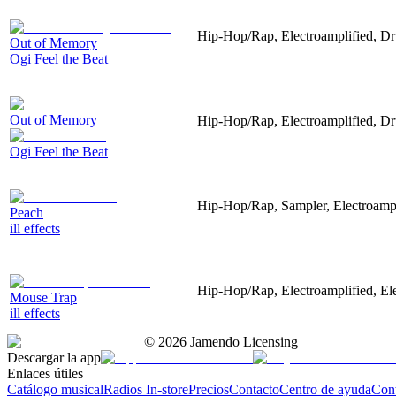
Hip-Hop/Rap, Electroamplified, D
Out of Memory
Ogi Feel the Beat
Out of Memory
Hip-Hop/Rap, Electroamplified, D
Ogi Feel the Beat
Hip-Hop/Rap, Sampler, Electroampl
Peach
ill effects
Hip-Hop/Rap, Electroamplified, El
Mouse Trap
ill effects
©
2026
Jamendo Licensing
Descargar la app
Enlaces útiles
Catálogo musical
Radios In-store
Precios
Contacto
Centro de ayuda
Con