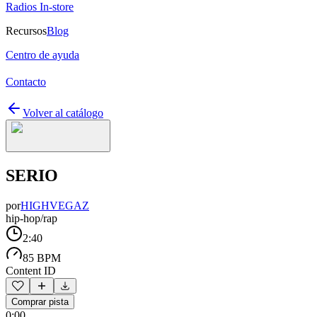
Radios In-store
Recursos
Blog
Centro de ayuda
Contacto
Volver al catálogo
SERIO
por
HIGHVEGAZ
hip-hop/rap
2:40
85 BPM
Content ID
Comprar pista
0:00