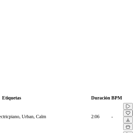
Etiquetas
Duración
BPM
ectricpiano, Urban, Calm
2:06
-