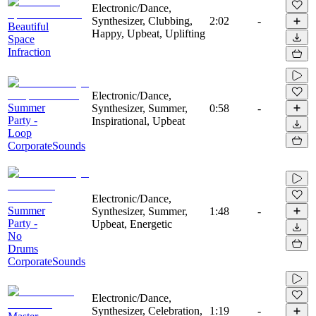
Electronic/Dance,
Synthesizer, Clubbing,
2:02
-
Beautiful
Happy, Upbeat, Uplifting
Space
Infraction
Electronic/Dance,
Summer
Synthesizer, Summer,
0:58
-
Party -
Inspirational, Upbeat
Loop
CorporateSounds
Electronic/Dance,
Summer
Synthesizer, Summer,
1:48
-
Party -
Upbeat, Energetic
No
Drums
CorporateSounds
Electronic/Dance,
Synthesizer, Celebration,
1:19
-