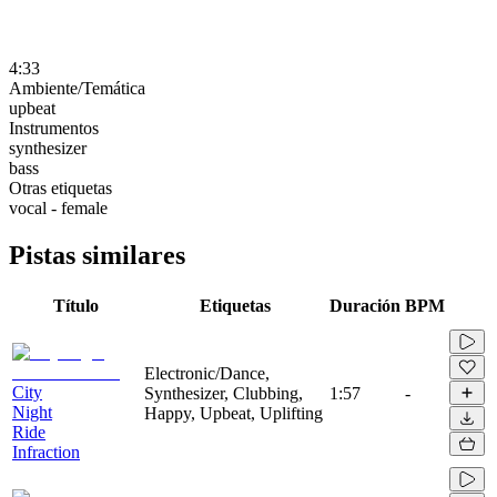
4:33
Ambiente/Temática
upbeat
Instrumentos
synthesizer
bass
Otras etiquetas
vocal - female
Pistas similares
Título
Etiquetas
Duración
BPM
Electronic/Dance,
City
Synthesizer, Clubbing,
1:57
-
Night
Happy, Upbeat, Uplifting
Ride
Infraction