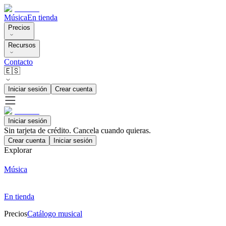
Música
En tienda
Precios
Recursos
Contacto
🇪🇸
Iniciar sesión
Crear cuenta
Iniciar sesión
Sin tarjeta de crédito. Cancela cuando quieras.
Crear cuenta
Iniciar sesión
Explorar
Música
En tienda
Precios
Catálogo musical