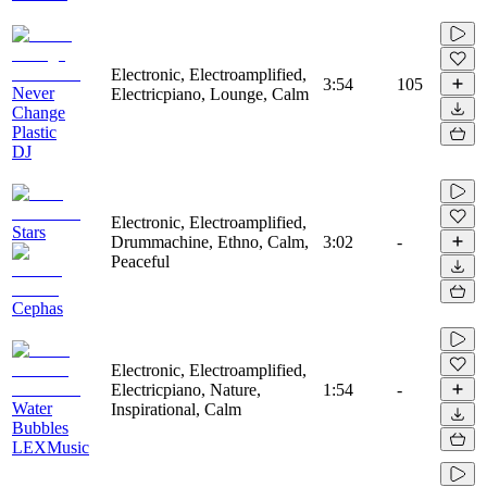
Electronic, Electroamplified,
3:54
105
Never
Electricpiano, Lounge, Calm
Change
Plastic
DJ
Electronic, Electroamplified,
Stars
Drummachine, Ethno, Calm,
3:02
-
Peaceful
Cephas
Electronic, Electroamplified,
Electricpiano, Nature,
1:54
-
Water
Inspirational, Calm
Bubbles
LEXMusic