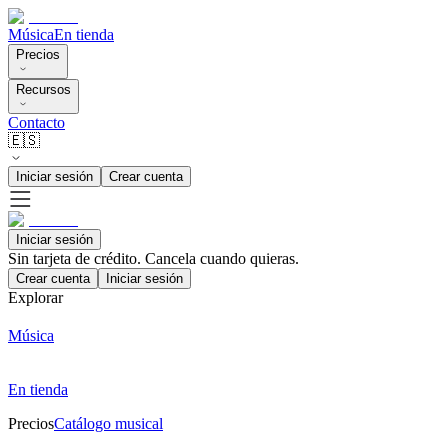
Música
En tienda
Precios
Recursos
Contacto
🇪🇸
Iniciar sesión
Crear cuenta
Iniciar sesión
Sin tarjeta de crédito. Cancela cuando quieras.
Crear cuenta
Iniciar sesión
Explorar
Música
En tienda
Precios
Catálogo musical