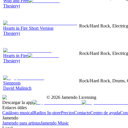
Wild and Free
Thesieryj
Rock/Hard Rock, Electricgu
Hearts in Fire Short Version
Thesieryj
Rock/Hard Rock, Electricgu
Hearts in Fire
Thesieryj
Rock/Hard Rock, Drums, G
Signposts
David Malinich
©
2026
Jamendo Licensing
Descargar la app
Enlaces útiles
Catálogo musical
Radios In-store
Precios
Contacto
Centro de ayuda
Con
Jamendo
Jamendo para artistas
Jamendo Music