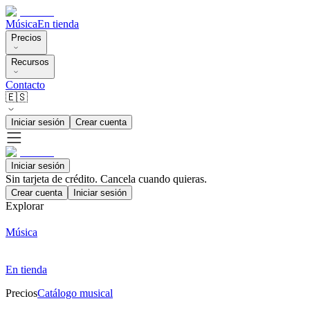
Música
En tienda
Precios
Recursos
Contacto
🇪🇸
Iniciar sesión
Crear cuenta
Iniciar sesión
Sin tarjeta de crédito. Cancela cuando quieras.
Crear cuenta
Iniciar sesión
Explorar
Música
En tienda
Precios
Catálogo musical