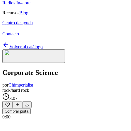
Radios In-store
Recursos
Blog
Centro de ayuda
Contacto
Volver al catálogo
Corporate Science
por
Chimperialist
rock/hard rock
3:07
Comprar pista
0:00