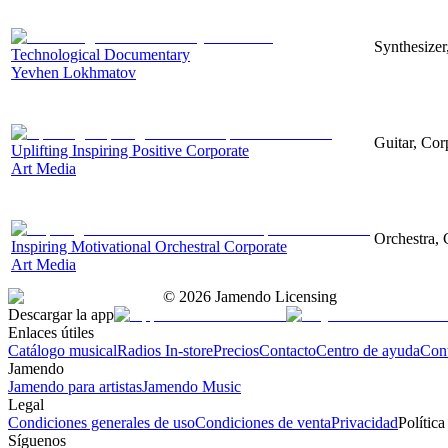
Synthesizer
Technological Documentary
Yevhen Lokhmatov
Guitar, Corp
Uplifting Inspiring Positive Corporate
Art Media
Orchestra, 
Inspiring Motivational Orchestral Corporate
Art Media
©
2026
Jamendo Licensing
Descargar la app
Enlaces útiles
Catálogo musical
Radios In-store
Precios
Contacto
Centro de ayuda
Con
Jamendo
Jamendo para artistas
Jamendo Music
Legal
Condiciones generales de uso
Condiciones de venta
Privacidad
Política
Síguenos