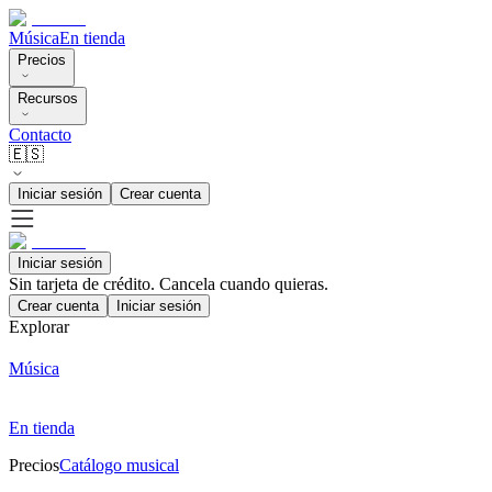
Música
En tienda
Precios
Recursos
Contacto
🇪🇸
Iniciar sesión
Crear cuenta
Iniciar sesión
Sin tarjeta de crédito. Cancela cuando quieras.
Crear cuenta
Iniciar sesión
Explorar
Música
En tienda
Precios
Catálogo musical