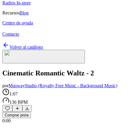
Radios In-store
Recursos
Blog
Centro de ayuda
Contacto
Volver al catálogo
Cinematic Romantic Waltz - 2
por
MuswayStudio (Royalty Free Music - Background Music)
1:07
136 BPM
Comprar pista
0:00