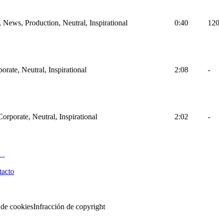
, News, Production, Neutral, Inspirational
0:40
12
orate, Neutral, Inspirational
2:08
-
Corporate, Neutral, Inspirational
2:02
-
tacto
 de cookies
Infracción de copyright