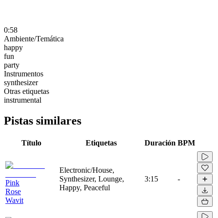
0:58
Ambiente/Temática
happy
fun
party
Instrumentos
synthesizer
Otras etiquetas
instrumental
Pistas similares
Título
Etiquetas
Duración
BPM
Electronic/House,
Synthesizer, Lounge,
3:15
-
Pink
Happy, Peaceful
Rose
Wavit