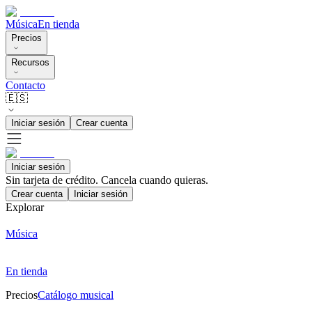
Música
En tienda
Precios
Recursos
Contacto
🇪🇸
Iniciar sesión
Crear cuenta
Iniciar sesión
Sin tarjeta de crédito. Cancela cuando quieras.
Crear cuenta
Iniciar sesión
Explorar
Música
En tienda
Precios
Catálogo musical