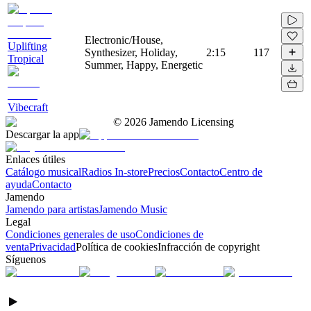
Electronic/House,
Uplifting
Synthesizer, Holiday,
2:15
117
Tropical
Summer, Happy, Energetic
Vibecraft
©
2026
Jamendo Licensing
Descargar la app
Enlaces útiles
Catálogo musical
Radios In-store
Precios
Contacto
Centro de
ayuda
Contacto
Jamendo
Jamendo para artistas
Jamendo Music
Legal
Condiciones generales de uso
Condiciones de
venta
Privacidad
Política de cookies
Infracción de copyright
Síguenos