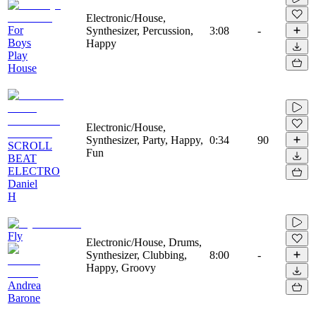
Electronic/House,
For
Synthesizer, Percussion,
3:08
-
Boys
Happy
Play
House
Electronic/House,
Synthesizer, Party, Happy,
0:34
90
SCROLL
Fun
BEAT
ELECTRO
Daniel
H
Fly
Electronic/House, Drums,
Synthesizer, Clubbing,
8:00
-
Happy, Groovy
Andrea
Barone