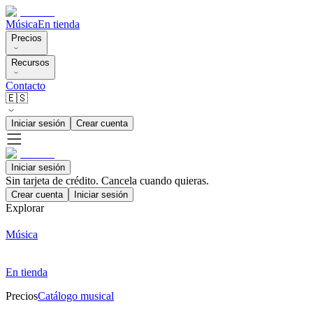
Música
En tienda
Precios
Recursos
Contacto
🇪🇸
Iniciar sesión
Crear cuenta
Iniciar sesión
Sin tarjeta de crédito. Cancela cuando quieras.
Crear cuenta
Iniciar sesión
Explorar
Música
En tienda
Precios
Catálogo musical