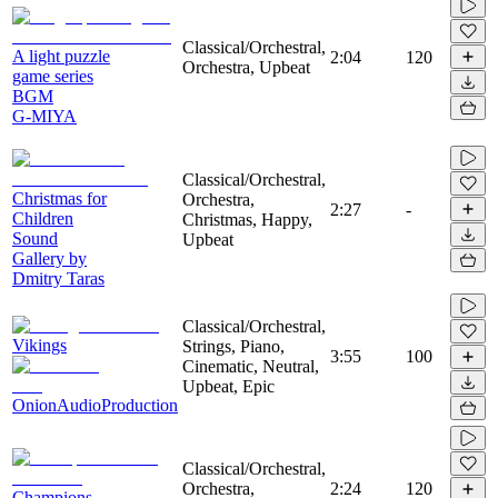
Classical/Orchestral,
A light puzzle
2:04
120
Orchestra, Upbeat
game series
BGM
G-MIYA
Classical/Orchestral,
Christmas for
Orchestra,
2:27
-
Children
Christmas, Happy,
Sound
Upbeat
Gallery by
Dmitry Taras
Classical/Orchestral,
Vikings
Strings, Piano,
3:55
100
Cinematic, Neutral,
Upbeat, Epic
OnionAudioProduction
Classical/Orchestral,
Orchestra,
2:24
120
Champions