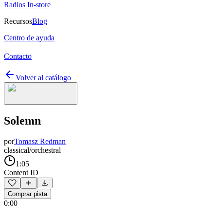
Radios In-store
Recursos
Blog
Centro de ayuda
Contacto
Volver al catálogo
Solemn
por
Tomasz Redman
classical/orchestral
1:05
Content ID
Comprar pista
0:00