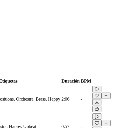
Etiquetas
Duración
BPM
sitions, Orchestra, Brass, Happy
2:06
-
estra, Happy, Upbeat
0:57
-