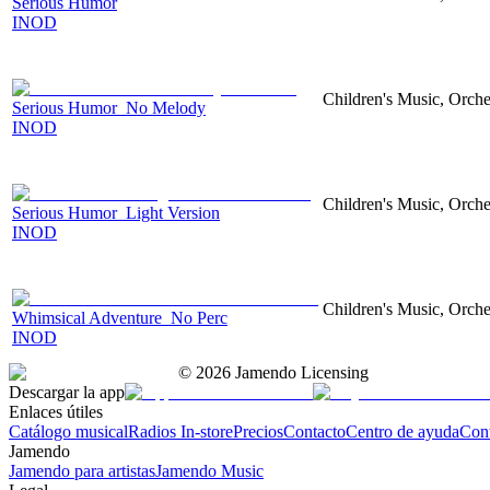
Serious Humor
INOD
Children's Music, Orch
Serious Humor_No Melody
INOD
Children's Music, Orch
Serious Humor_Light Version
INOD
Children's Music, Orch
Whimsical Adventure_No Perc
INOD
©
2026
Jamendo Licensing
Descargar la app
Enlaces útiles
Catálogo musical
Radios In-store
Precios
Contacto
Centro de ayuda
Con
Jamendo
Jamendo para artistas
Jamendo Music