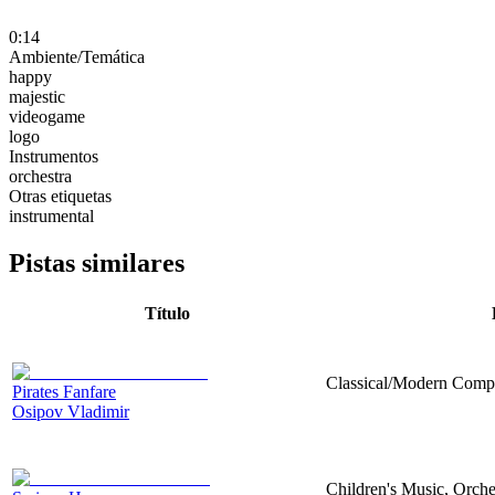
0:14
Ambiente/Temática
happy
majestic
videogame
logo
Instrumentos
orchestra
Otras etiquetas
instrumental
Pistas similares
Título
Classical/Modern Compo
Pirates Fanfare
Osipov Vladimir
Children's Music, Orch