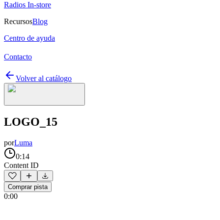
Radios In-store
Recursos
Blog
Centro de ayuda
Contacto
Volver al catálogo
LOGO_15
por
Luma
0:14
Content ID
Comprar pista
0:00