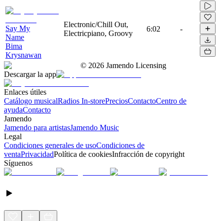
Electronic/Chill Out,
Say My
6:02
-
Electricpiano, Groovy
Name
Bima
Krysnawan
©
2026
Jamendo Licensing
Descargar la app
Enlaces útiles
Catálogo musical
Radios In-store
Precios
Contacto
Centro de
ayuda
Contacto
Jamendo
Jamendo para artistas
Jamendo Music
Legal
Condiciones generales de uso
Condiciones de
venta
Privacidad
Política de cookies
Infracción de copyright
Síguenos