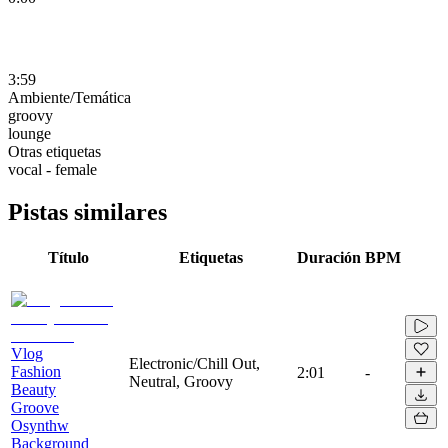
3:59
Ambiente/Temática
groovy
lounge
Otras etiquetas
vocal - female
Pistas similares
Título
Etiquetas
Duración
BPM
Vlog
Electronic/Chill Out,
Fashion
2:01
-
Neutral, Groovy
Beauty
Groove
Osynthw
Background