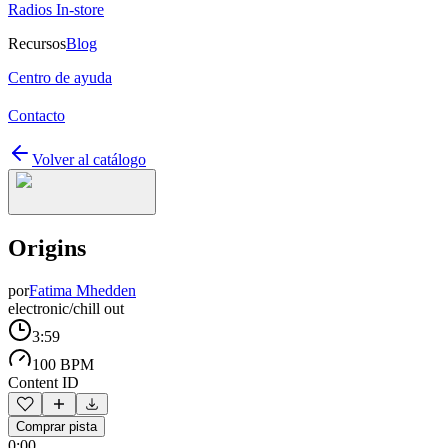
Radios In-store
Recursos
Blog
Centro de ayuda
Contacto
Volver al catálogo
Origins
por
Fatima Mhedden
electronic/chill out
3:59
100 BPM
Content ID
Comprar pista
0:00