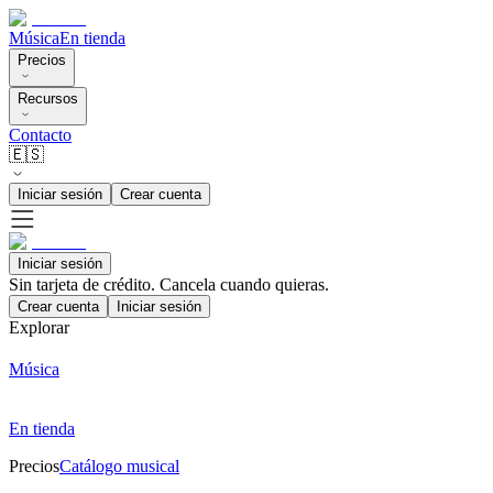
Música
En tienda
Precios
Recursos
Contacto
🇪🇸
Iniciar sesión
Crear cuenta
Iniciar sesión
Sin tarjeta de crédito. Cancela cuando quieras.
Crear cuenta
Iniciar sesión
Explorar
Música
En tienda
Precios
Catálogo musical