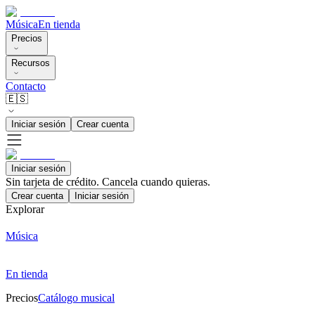
Música
En tienda
Precios
Recursos
Contacto
🇪🇸
Iniciar sesión
Crear cuenta
Iniciar sesión
Sin tarjeta de crédito. Cancela cuando quieras.
Crear cuenta
Iniciar sesión
Explorar
Música
En tienda
Precios
Catálogo musical