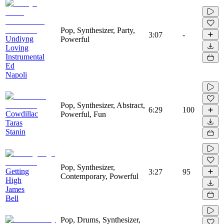
Pop, Synthesizer, Party,
3:07
-
Undiyng
Powerful
Loving
Instrumental
Ed
Napoli
Pop, Synthesizer, Abstract,
6:29
100
Cowdillac
Powerful, Fun
Taras
Stanin
Pop, Synthesizer,
Getting
3:27
95
Contemporary, Powerful
High
James
Bell
Pop, Drums, Synthesizer,