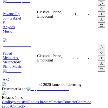
Classical, Piano,
Pavane Op
5:15
-
Emotional
50 - Gabriel
Faure
Abydos
Music
Faded
Classical, Piano,
Memories |
5:37
-
Emotional
Melancholic
Piano Music
A|C
©
2026
Jamendo Licensing
Descargar la app
Enlaces útiles
Catálogo musical
Radios In-store
Precios
Contacto
Centro de
ayuda
Contacto