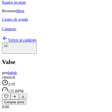
Radios In-store
Recursos
Blog
Centro de ayuda
Contacto
Volver al catálogo
Valse
por
daduk
classical
2:10
125 BPM
Comprar pista
0:00