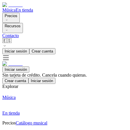
Música
En tienda
Precios
Recursos
Contacto
🇪🇸
Iniciar sesión
Crear cuenta
Iniciar sesión
Sin tarjeta de crédito. Cancela cuando quieras.
Crear cuenta
Iniciar sesión
Explorar
Música
En tienda
Precios
Catálogo musical