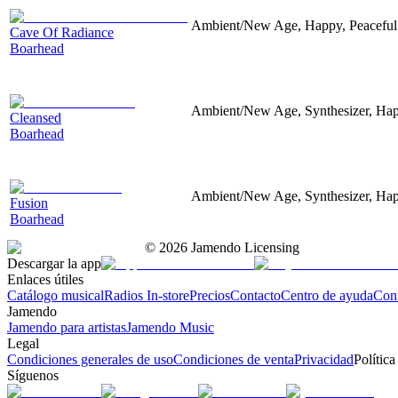
Ambient/New Age, Happy, Peaceful
Cave Of Radiance
Boarhead
Ambient/New Age, Synthesizer, Hap
Cleansed
Boarhead
Ambient/New Age, Synthesizer, Ha
Fusion
Boarhead
©
2026
Jamendo Licensing
Descargar la app
Enlaces útiles
Catálogo musical
Radios In-store
Precios
Contacto
Centro de ayuda
Con
Jamendo
Jamendo para artistas
Jamendo Music
Legal
Condiciones generales de uso
Condiciones de venta
Privacidad
Política
Síguenos