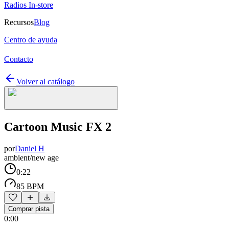
Radios In-store
Recursos
Blog
Centro de ayuda
Contacto
Volver al catálogo
Cartoon Music FX 2
por
Daniel H
ambient/new age
0:22
85 BPM
Comprar pista
0:00