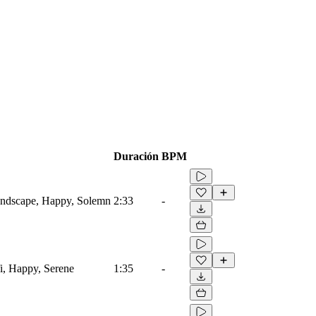
Duración
BPM
undscape, Happy, Solemn
2:33
-
i, Happy, Serene
1:35
-