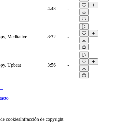
4:48
-
py, Meditative
8:32
-
ppy, Upbeat
3:56
-
tacto
 de cookies
Infracción de copyright