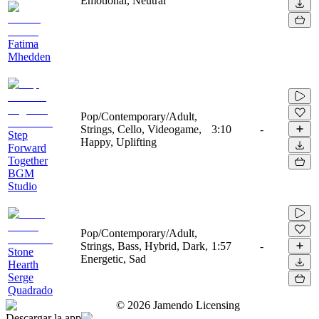
Emotional, Neutral
Fatima
Mhedden
Pop/Contemporary/Adult,
Strings, Cello, Videogame,
3:10
-
Step
Happy, Uplifting
Forward
Together
BGM
Studio
Pop/Contemporary/Adult,
Strings, Bass, Hybrid, Dark,
1:57
-
Stone
Energetic, Sad
Hearth
Serge
Quadrado
©
2026
Jamendo Licensing
Descargar la app