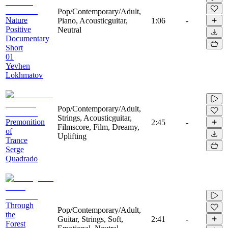
Pop/Contemporary/Adult,
Nature
Piano, Acousticguitar,
1:06
-
Positive
Neutral
Documentary
Short
01
Yevhen
Lokhmatov
Pop/Contemporary/Adult,
Strings, Acousticguitar,
Premonition
2:45
-
Filmscore, Film, Dreamy,
of
Uplifting
Trance
Serge
Quadrado
Through
Pop/Contemporary/Adult,
the
Guitar, Strings, Soft,
2:41
-
Forest