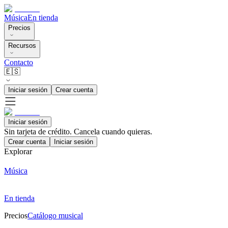
Música
En tienda
Precios
Recursos
Contacto
🇪🇸
Iniciar sesión
Crear cuenta
Iniciar sesión
Sin tarjeta de crédito. Cancela cuando quieras.
Crear cuenta
Iniciar sesión
Explorar
Música
En tienda
Precios
Catálogo musical