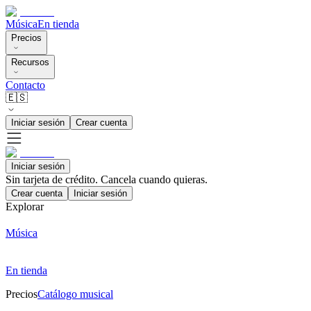
Música
En tienda
Precios
Recursos
Contacto
🇪🇸
Iniciar sesión
Crear cuenta
Iniciar sesión
Sin tarjeta de crédito. Cancela cuando quieras.
Crear cuenta
Iniciar sesión
Explorar
Música
En tienda
Precios
Catálogo musical