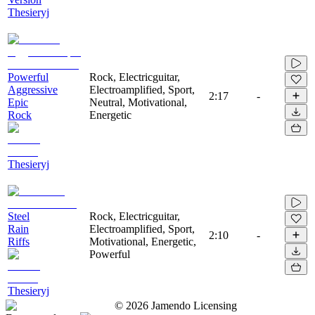
Thesieryj
Powerful
Rock, Electricguitar,
Aggressive
Electroamplified, Sport,
2:17
-
Epic
Neutral, Motivational,
Rock
Energetic
Thesieryj
Steel
Rock, Electricguitar,
Rain
Electroamplified, Sport,
2:10
-
Riffs
Motivational, Energetic,
Powerful
Thesieryj
©
2026
Jamendo Licensing