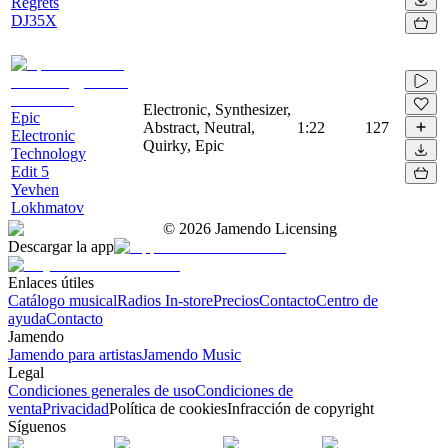
Regrets
DJ35X
Electronic, Synthesizer,
Epic
Abstract, Neutral,
1:22
127
Electronic
Quirky, Epic
Technology
Edit 5
Yevhen
Lokhmatov
©
2026
Jamendo Licensing
Descargar la app
Enlaces útiles
Catálogo musical
Radios In-store
Precios
Contacto
Centro de
ayuda
Contacto
Jamendo
Jamendo para artistas
Jamendo Music
Legal
Condiciones generales de uso
Condiciones de
venta
Privacidad
Política de cookies
Infracción de copyright
Síguenos