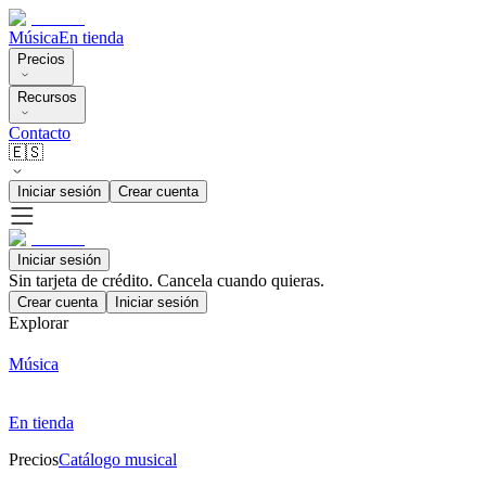
Música
En tienda
Precios
Recursos
Contacto
🇪🇸
Iniciar sesión
Crear cuenta
Iniciar sesión
Sin tarjeta de crédito. Cancela cuando quieras.
Crear cuenta
Iniciar sesión
Explorar
Música
En tienda
Precios
Catálogo musical