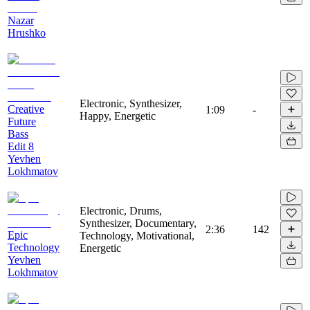
Nazar
Hrushko
Electronic, Synthesizer,
Creative
1:09
-
Happy, Energetic
Future
Bass
Edit 8
Yevhen
Lokhmatov
Electronic, Drums,
Synthesizer, Documentary,
2:36
142
Epic
Technology, Motivational,
Technology
Energetic
Yevhen
Lokhmatov