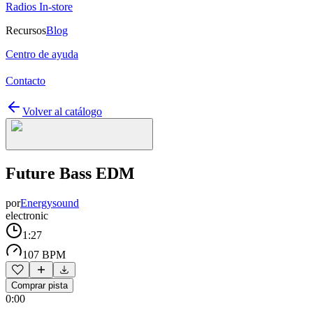
Radios In-store
Recursos
Blog
Centro de ayuda
Contacto
Volver al catálogo
Future Bass EDM
por
Energysound
electronic
1:27
107 BPM
Comprar pista
0:00