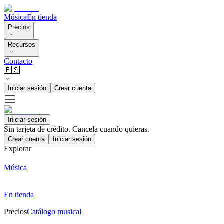
Música
En tienda
Precios
Recursos
Contacto
🇪🇸
Iniciar sesión
Crear cuenta
Iniciar sesión
Sin tarjeta de crédito. Cancela cuando quieras.
Crear cuenta
Iniciar sesión
Explorar
Música
En tienda
Precios
Catálogo musical