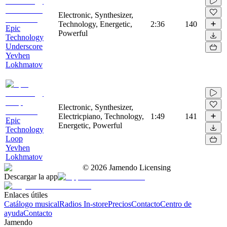
Electronic, Synthesizer,
Technology, Energetic,
2:36
140
Epic
Powerful
Technology
Underscore
Yevhen
Lokhmatov
Electronic, Synthesizer,
Electricpiano, Technology,
1:49
141
Epic
Energetic, Powerful
Technology
Loop
Yevhen
Lokhmatov
©
2026
Jamendo Licensing
Descargar la app
Enlaces útiles
Catálogo musical
Radios In-store
Precios
Contacto
Centro de
ayuda
Contacto
Jamendo