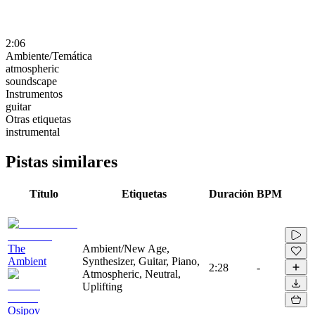
2:06
Ambiente/Temática
atmospheric
soundscape
Instrumentos
guitar
Otras etiquetas
instrumental
Pistas similares
Título
Etiquetas
Duración
BPM
The
Ambient/New Age,
Ambient
Synthesizer, Guitar, Piano,
2:28
-
Atmospheric, Neutral,
Uplifting
Osipov