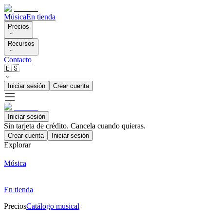
Música
En tienda
Precios
Recursos
Contacto
🇪🇸
Iniciar sesión
Crear cuenta
Iniciar sesión
Sin tarjeta de crédito. Cancela cuando quieras.
Crear cuenta
Iniciar sesión
Explorar
Música
En tienda
Precios
Catálogo musical