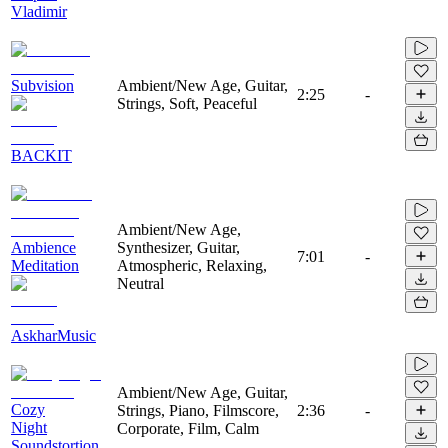
Vladimir
Subvision
Ambient/New Age, Guitar,
2:25
-
Strings, Soft, Peaceful
BACKIT
Ambient/New Age,
Ambience
Synthesizer, Guitar,
7:01
-
Meditation
Atmospheric, Relaxing,
Neutral
AskharMusic
Ambient/New Age, Guitar,
Cozy
Strings, Piano, Filmscore,
2:36
-
Night
Corporate, Film, Calm
Soundstortion