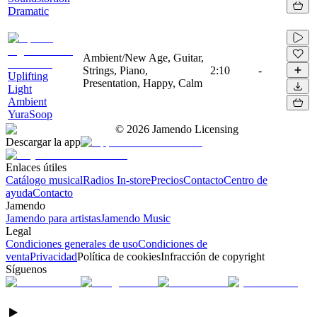
Dramatic
Ambient/New Age, Guitar,
Strings, Piano,
2:10
-
Uplifting
Presentation, Happy, Calm
Light
Ambient
YuraSoop
©
2026
Jamendo Licensing
Descargar la app
Enlaces útiles
Catálogo musical
Radios In-store
Precios
Contacto
Centro de
ayuda
Contacto
Jamendo
Jamendo para artistas
Jamendo Music
Legal
Condiciones generales de uso
Condiciones de
venta
Privacidad
Política de cookies
Infracción de copyright
Síguenos