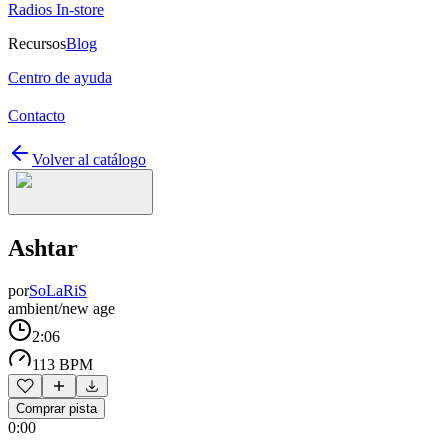
Radios In-store
Recursos
Blog
Centro de ayuda
Contacto
Volver al catálogo
Ashtar
por
SoLaRiS
ambient/new age
2:06
113 BPM
Comprar pista
0:00