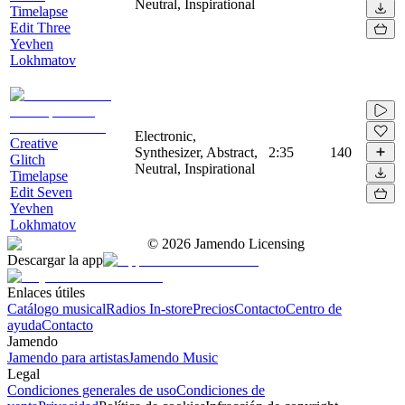
Neutral, Inspirational
Timelapse
Edit Three
Yevhen
Lokhmatov
Electronic,
Creative
Synthesizer, Abstract,
2:35
140
Glitch
Neutral, Inspirational
Timelapse
Edit Seven
Yevhen
Lokhmatov
©
2026
Jamendo Licensing
Descargar la app
Enlaces útiles
Catálogo musical
Radios In-store
Precios
Contacto
Centro de
ayuda
Contacto
Jamendo
Jamendo para artistas
Jamendo Music
Legal
Condiciones generales de uso
Condiciones de