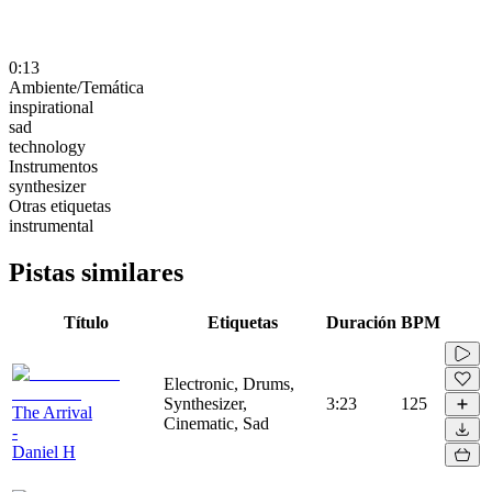
0:13
Ambiente/Temática
inspirational
sad
technology
Instrumentos
synthesizer
Otras etiquetas
instrumental
Pistas similares
Título
Etiquetas
Duración
BPM
Electronic, Drums,
Synthesizer,
3:23
125
The Arrival
Cinematic, Sad
-
Daniel H