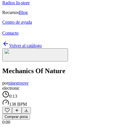
Radios In-store
Recursos
Blog
Centro de ayuda
Contacto
Volver al catálogo
Mechanics Of Nature
por
pinegroove
electronic
0:13
138 BPM
Comprar pista
0:00