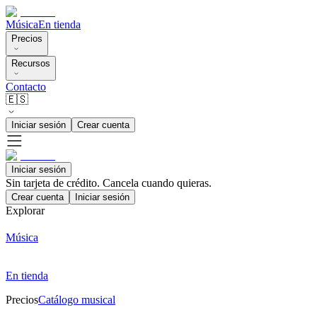
Música
En tienda
Precios
Recursos
Contacto
🇪🇸
Iniciar sesión
Crear cuenta
Iniciar sesión
Sin tarjeta de crédito. Cancela cuando quieras.
Crear cuenta
Iniciar sesión
Explorar
Música
En tienda
Precios
Catálogo musical