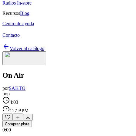
Radios In-store
Recursos
Blog
Centro de ayuda
Contacto
Volver al catálogo
On Air
por
SAKTO
pop
4:03
127 BPM
Comprar pista
0:00