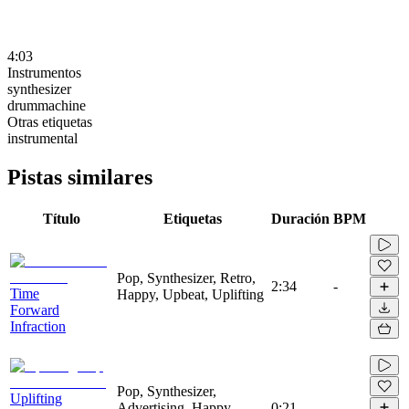
4:03
Instrumentos
synthesizer
drummachine
Otras etiquetas
instrumental
Pistas similares
Título
Etiquetas
Duración
BPM
Pop, Synthesizer, Retro,
2:34
-
Time
Happy, Upbeat, Uplifting
Forward
Infraction
Pop, Synthesizer,
Uplifting
Advertising, Happy,
0:21
-