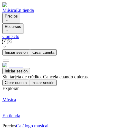
Música
En tienda
Precios
Recursos
Contacto
🇪🇸
Iniciar sesión
Crear cuenta
Iniciar sesión
Sin tarjeta de crédito. Cancela cuando quieras.
Crear cuenta
Iniciar sesión
Explorar
Música
En tienda
Precios
Catálogo musical