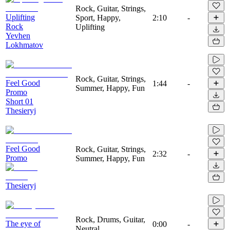
Rock, Guitar, Strings,
Uplifting
Sport, Happy,
2:10
-
Rock
Uplifting
Yevhen
Lokhmatov
Rock, Guitar, Strings,
Feel Good
1:44
-
Summer, Happy, Fun
Promo
Short 01
Thesieryj
Feel Good
Rock, Guitar, Strings,
2:32
-
Promo
Summer, Happy, Fun
Thesieryj
Rock, Drums, Guitar,
The eye of
0:00
-
Neutral