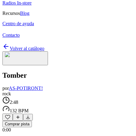
Radios In-store
Recursos
Blog
Centro de ayuda
Contacto
Volver al catálogo
Tomber
por
AS-POTIRONT!
rock
2:48
132 BPM
Comprar pista
0:00