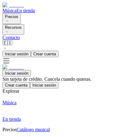
Música
En tienda
Precios
Recursos
Contacto
🇪🇸
Iniciar sesión
Crear cuenta
Iniciar sesión
Sin tarjeta de crédito. Cancela cuando quieras.
Crear cuenta
Iniciar sesión
Explorar
Música
En tienda
Precios
Catálogo musical