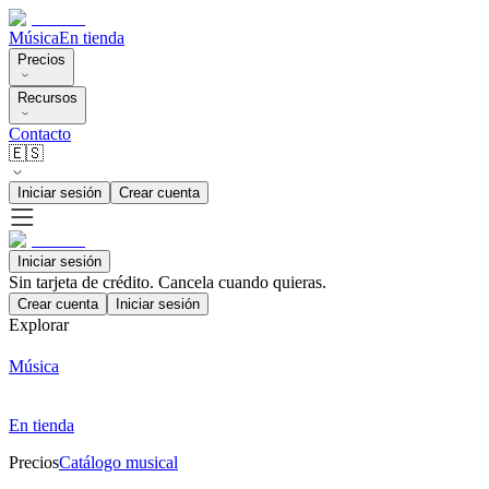
Música
En tienda
Precios
Recursos
Contacto
🇪🇸
Iniciar sesión
Crear cuenta
Iniciar sesión
Sin tarjeta de crédito. Cancela cuando quieras.
Crear cuenta
Iniciar sesión
Explorar
Música
En tienda
Precios
Catálogo musical