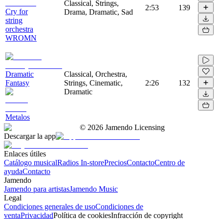
Classical, Strings,
2:53
139
Cry for
Drama, Dramatic, Sad
string
orchestra
WROMN
Dramatic
Classical, Orchestra,
Fantasy
Strings, Cinematic,
2:26
132
Dramatic
Metalos
©
2026
Jamendo Licensing
Descargar la app
Enlaces útiles
Catálogo musical
Radios In-store
Precios
Contacto
Centro de
ayuda
Contacto
Jamendo
Jamendo para artistas
Jamendo Music
Legal
Condiciones generales de uso
Condiciones de
venta
Privacidad
Política de cookies
Infracción de copyright