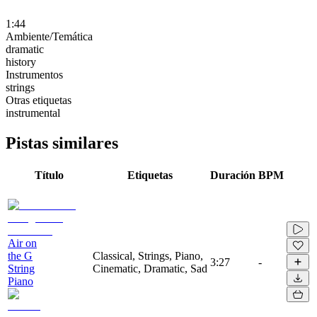
1:44
Ambiente/Temática
dramatic
history
Instrumentos
strings
Otras etiquetas
instrumental
Pistas similares
Título
Etiquetas
Duración
BPM
Air on
the G
Classical, Strings, Piano,
3:27
-
String
Cinematic, Dramatic, Sad
Piano