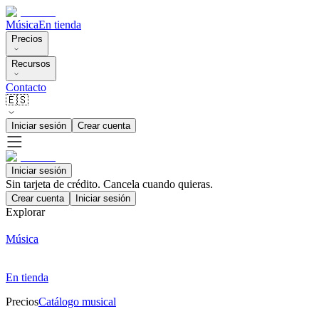
Música
En tienda
Precios
Recursos
Contacto
🇪🇸
Iniciar sesión
Crear cuenta
Iniciar sesión
Sin tarjeta de crédito. Cancela cuando quieras.
Crear cuenta
Iniciar sesión
Explorar
Música
En tienda
Precios
Catálogo musical