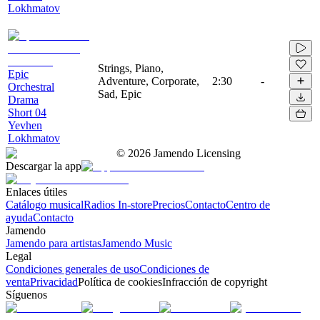
Lokhmatov
Strings, Piano,
Epic
Adventure, Corporate,
2:30
-
Orchestral
Sad, Epic
Drama
Short 04
Yevhen
Lokhmatov
©
2026
Jamendo Licensing
Descargar la app
Enlaces útiles
Catálogo musical
Radios In-store
Precios
Contacto
Centro de
ayuda
Contacto
Jamendo
Jamendo para artistas
Jamendo Music
Legal
Condiciones generales de uso
Condiciones de
venta
Privacidad
Política de cookies
Infracción de copyright
Síguenos