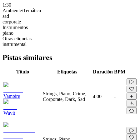
1:30
Ambiente/Temática
sad
corporate
Instrumentos
piano
Otras etiquetas
instrumental
Pistas similares
Título
Etiquetas
Duración
BPM
Strings, Piano, Crime,
Vampire
4:00
-
Corporate, Dark, Sad
Wavit
Strings, Piano,