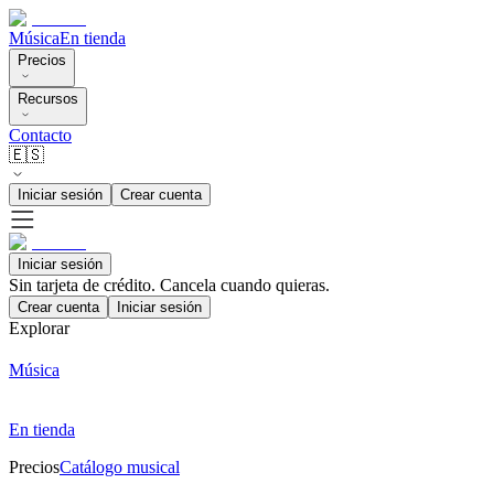
Música
En tienda
Precios
Recursos
Contacto
🇪🇸
Iniciar sesión
Crear cuenta
Iniciar sesión
Sin tarjeta de crédito. Cancela cuando quieras.
Crear cuenta
Iniciar sesión
Explorar
Música
En tienda
Precios
Catálogo musical