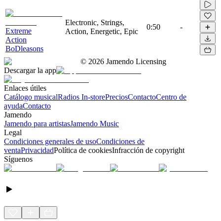
Electronic, Strings,
0:50
-
Extreme
Action, Energetic, Epic
Action
BoDleasons
©
2026
Jamendo Licensing
Descargar la app
Enlaces útiles
Catálogo musical
Radios In-store
Precios
Contacto
Centro de
ayuda
Contacto
Jamendo
Jamendo para artistas
Jamendo Music
Legal
Condiciones generales de uso
Condiciones de
venta
Privacidad
Política de cookies
Infracción de copyright
Síguenos