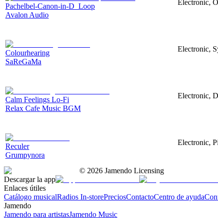
Electronic, O
Pachelbel-Canon-in-D_Loop
Avalon Audio
Electronic, 
Colourhearing
SaReGaMa
Electronic, 
Calm Feelings Lo-Fi
Relax Cafe Music BGM
Electronic, P
Reculer
Grumpynora
©
2026
Jamendo Licensing
Descargar la app
Enlaces útiles
Catálogo musical
Radios In-store
Precios
Contacto
Centro de ayuda
Con
Jamendo
Jamendo para artistas
Jamendo Music