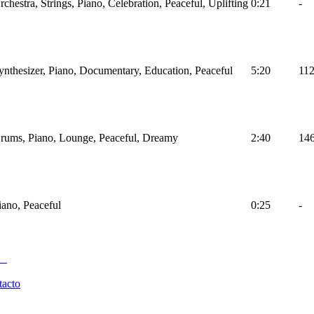
rchestra, Strings, Piano, Celebration, Peaceful, Uplifting
0:21
-
Synthesizer, Piano, Documentary, Education, Peaceful
5:20
11
Drums, Piano, Lounge, Peaceful, Dreamy
2:40
14
iano, Peaceful
0:25
-
tacto