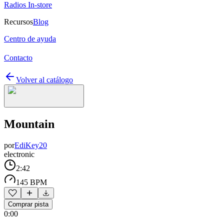
Radios In-store
Recursos
Blog
Centro de ayuda
Contacto
Volver al catálogo
Mountain
por
EdiKey20
electronic
2:42
145 BPM
Comprar pista
0:00