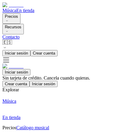
Música
En tienda
Precios
Recursos
Contacto
🇪🇸
Iniciar sesión
Crear cuenta
Iniciar sesión
Sin tarjeta de crédito. Cancela cuando quieras.
Crear cuenta
Iniciar sesión
Explorar
Música
En tienda
Precios
Catálogo musical