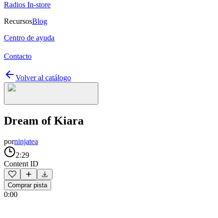
Radios In-store
Recursos
Blog
Centro de ayuda
Contacto
Volver al catálogo
Dream of Kiara
por
ninjatea
2:29
Content ID
Comprar pista
0:00