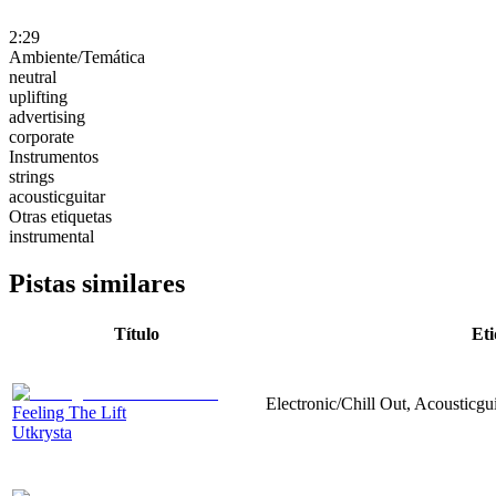
2:29
Ambiente/Temática
neutral
uplifting
advertising
corporate
Instrumentos
strings
acousticguitar
Otras etiquetas
instrumental
Pistas similares
Título
Eti
Electronic/Chill Out, Acousticgui
Feeling The Lift
Utkrysta