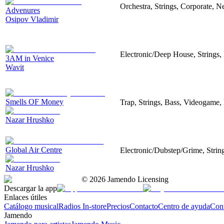
Orchestra, Strings, Corporate, Ne
Advenures
Osipov Vladimir
Electronic/Deep House, Strings,
3AM in Venice
Wavit
Smells OF Money
Trap, Strings, Bass, Videogame,
Nazar Hrushko
Global Air Centre
Electronic/Dubstep/Grime, Strin
Nazar Hrushko
©
2026
Jamendo Licensing
Descargar la app
Enlaces útiles
Catálogo musical
Radios In-store
Precios
Contacto
Centro de ayuda
Con
Jamendo