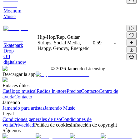
Moanum
Music
Hip-Hop/Rap, Guitar,
Strings, Social Media,
0:59
-
Skatepark
Happy, Groovy, Energetic
Drop
Off
digitalsnow
©
2026
Jamendo Licensing
Descargar la app
Enlaces útiles
Catálogo musical
Radios In-store
Precios
Contacto
Centro de
ayuda
Contacto
Jamendo
Jamendo para artistas
Jamendo Music
Legal
Condiciones generales de uso
Condiciones de
venta
Privacidad
Política de cookies
Infracción de copyright
Síguenos