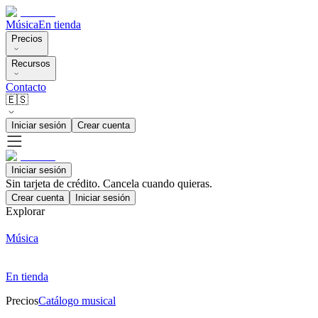
Música
En tienda
Precios
Recursos
Contacto
🇪🇸
Iniciar sesión
Crear cuenta
Iniciar sesión
Sin tarjeta de crédito. Cancela cuando quieras.
Crear cuenta
Iniciar sesión
Explorar
Música
En tienda
Precios
Catálogo musical