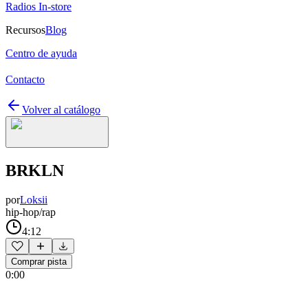
Radios In-store
Recursos
Blog
Centro de ayuda
Contacto
Volver al catálogo
BRKLN
por
Loksii
hip-hop/rap
4:12
Comprar pista
0:00