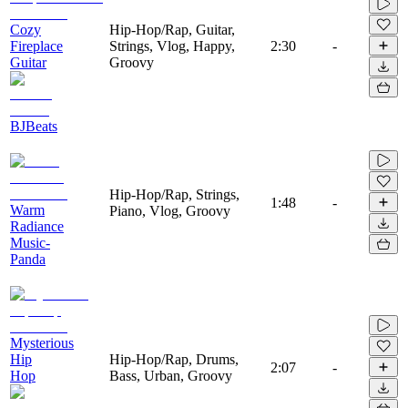
Cozy
Hip-Hop/Rap, Guitar,
Fireplace
Strings, Vlog, Happy,
2:30
-
Guitar
Groovy
BJBeats
Hip-Hop/Rap, Strings,
1:48
-
Warm
Piano, Vlog, Groovy
Radiance
Music-
Panda
Mysterious
Hip
Hip-Hop/Rap, Drums,
2:07
-
Hop
Bass, Urban, Groovy