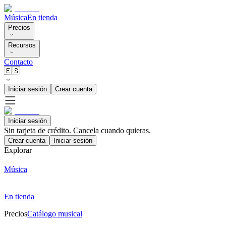
Música
En tienda
Precios
Recursos
Contacto
🇪🇸
Iniciar sesión
Crear cuenta
Iniciar sesión
Sin tarjeta de crédito. Cancela cuando quieras.
Crear cuenta
Iniciar sesión
Explorar
Música
En tienda
Precios
Catálogo musical