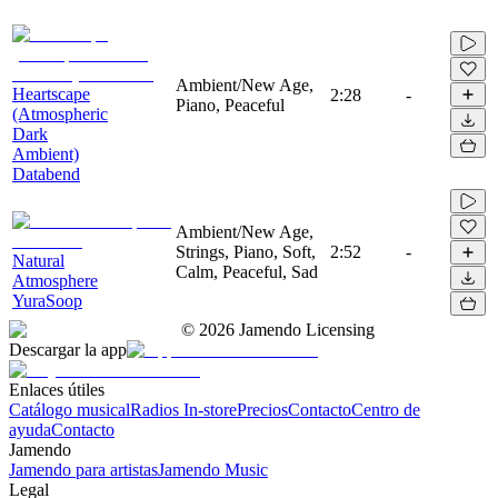
Ambient/New Age,
Heartscape
2:28
-
Piano, Peaceful
(Atmospheric
Dark
Ambient)
Databend
Ambient/New Age,
Strings, Piano, Soft,
2:52
-
Natural
Calm, Peaceful, Sad
Atmosphere
YuraSoop
©
2026
Jamendo Licensing
Descargar la app
Enlaces útiles
Catálogo musical
Radios In-store
Precios
Contacto
Centro de
ayuda
Contacto
Jamendo
Jamendo para artistas
Jamendo Music
Legal