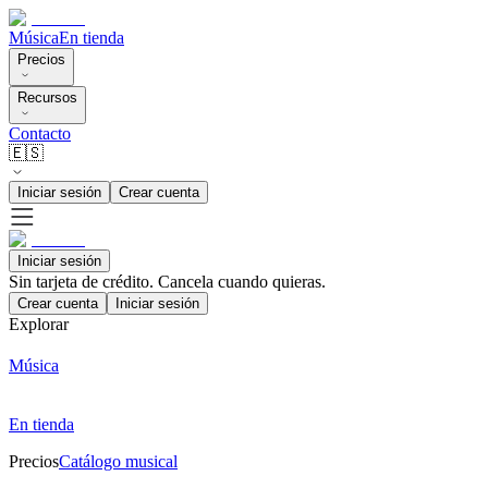
Música
En tienda
Precios
Recursos
Contacto
🇪🇸
Iniciar sesión
Crear cuenta
Iniciar sesión
Sin tarjeta de crédito. Cancela cuando quieras.
Crear cuenta
Iniciar sesión
Explorar
Música
En tienda
Precios
Catálogo musical