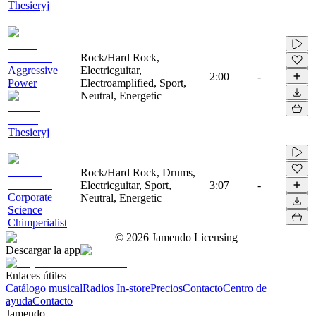
Thesieryj
Rock/Hard Rock,
Aggressive
Electricguitar,
2:00
-
Power
Electroamplified, Sport,
Neutral, Energetic
Thesieryj
Rock/Hard Rock, Drums,
Electricguitar, Sport,
3:07
-
Corporate
Neutral, Energetic
Science
Chimperialist
©
2026
Jamendo Licensing
Descargar la app
Enlaces útiles
Catálogo musical
Radios In-store
Precios
Contacto
Centro de
ayuda
Contacto
Jamendo