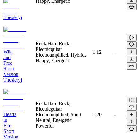
Happy, Energetic
Thesieryj
Rock/Hard Rock,
Electricguitar,
Wild
1:12
-
Electroamplified, Hybrid,
and
Happy, Energetic
Free
Short
Version
Thesieryj
Rock/Hard Rock,
Electricguitar,
Hearts
Electroamplified, Sport,
1:20
-
in
Neutral, Energetic,
Fire
Powerful
Short
Version