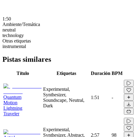
1:50
Ambiente/Temática
neutral
technology
Otras etiquetas
instrumental
Pistas similares
Título
Etiquetas
Duración
BPM
Experimental,
Synthesizer,
Quantum
1:51
-
Soundscape, Neutral,
Motion
Dark
Lightning
Traveler
Experimental,
Synthesizer, Abstract,
2:57
98