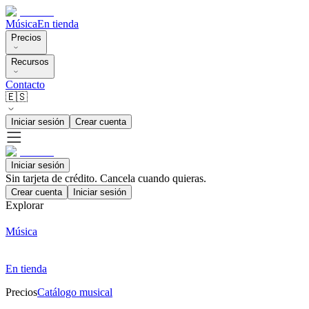
Música
En tienda
Precios
Recursos
Contacto
🇪🇸
Iniciar sesión
Crear cuenta
Iniciar sesión
Sin tarjeta de crédito. Cancela cuando quieras.
Crear cuenta
Iniciar sesión
Explorar
Música
En tienda
Precios
Catálogo musical