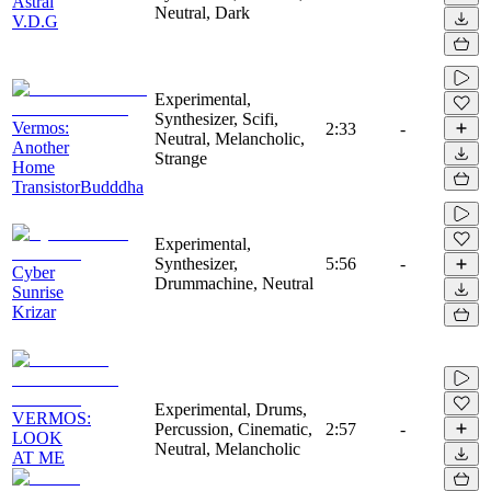
Astral
Neutral, Dark
V.D.G
Experimental,
Synthesizer, Scifi,
Vermos:
2:33
-
Neutral, Melancholic,
Another
Strange
Home
TransistorBudddha
Experimental,
Synthesizer,
5:56
-
Cyber
Drummachine, Neutral
Sunrise
Krizar
Experimental, Drums,
VERMOS:
Percussion, Cinematic,
2:57
-
LOOK
Neutral, Melancholic
AT ME