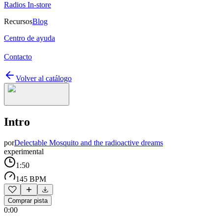
Radios In-store
Recursos
Blog
Centro de ayuda
Contacto
Volver al catálogo
Intro
por
Delectable Mosquito and the radioactive dreams
experimental
1:50
145 BPM
Comprar pista
0:00