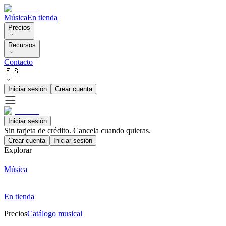
Música
En tienda
Precios
Recursos
Contacto
🇪🇸
Iniciar sesión
Crear cuenta
Iniciar sesión
Sin tarjeta de crédito. Cancela cuando quieras.
Crear cuenta
Iniciar sesión
Explorar
Música
En tienda
Precios
Catálogo musical