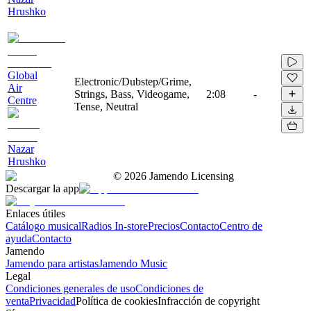
Hrushko
Global
Electronic/Dubstep/Grime,
Air
Strings, Bass, Videogame,
2:08
-
Centre
Tense, Neutral
Nazar
Hrushko
©
2026
Jamendo Licensing
Descargar la app
Enlaces útiles
Catálogo musical
Radios In-store
Precios
Contacto
Centro de
ayuda
Contacto
Jamendo
Jamendo para artistas
Jamendo Music
Legal
Condiciones generales de uso
Condiciones de
venta
Privacidad
Política de cookies
Infracción de copyright