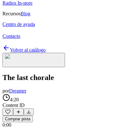
Radios In-store
Recursos
Blog
Centro de ayuda
Contacto
Volver al catálogo
The last chorale
por
Dreamer
4:20
Content ID
Comprar pista
0:00