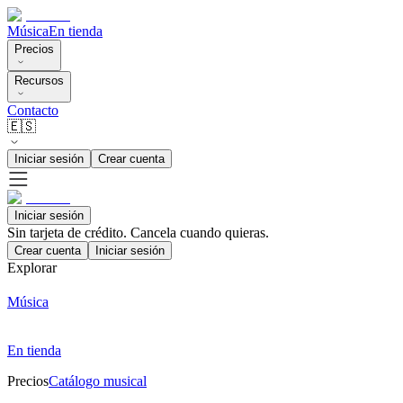
Música
En tienda
Precios
Recursos
Contacto
🇪🇸
Iniciar sesión
Crear cuenta
Iniciar sesión
Sin tarjeta de crédito. Cancela cuando quieras.
Crear cuenta
Iniciar sesión
Explorar
Música
En tienda
Precios
Catálogo musical