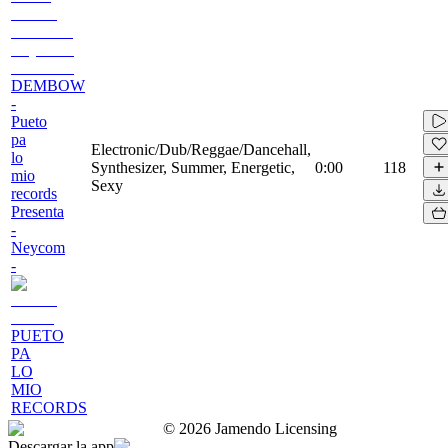
DEMBOW
-
Pueto
pa
Electronic/Dub/Reggae/Dancehall,
lo
Synthesizer, Summer, Energetic,
0:00
118
mio
Sexy
records
Presenta
-
Neycom
-
PUETO
PA
LO
MIO
RECORDS
©
2026
Jamendo Licensing
Descargar la app