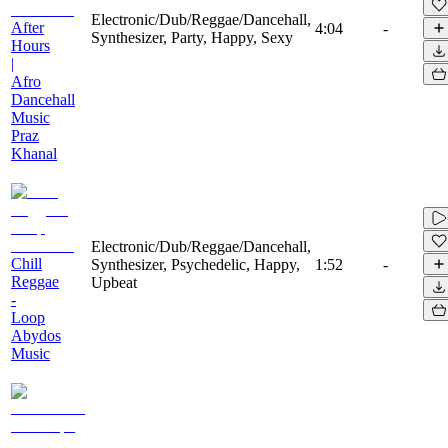
Electronic/Dub/Reggae/Dancehall,
After
4:04
-
Synthesizer, Party, Happy, Sexy
Hours
|
Afro
Dancehall
Music
Praz
Khanal
Electronic/Dub/Reggae/Dancehall,
Chill
Synthesizer, Psychedelic, Happy,
1:52
-
Reggae
Upbeat
-
Loop
Abydos
Music