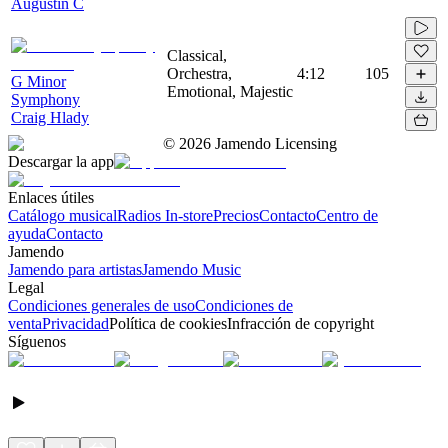
Augustin C
Classical,
Orchestra,
4:12
105
G Minor
Emotional, Majestic
Symphony
Craig Hlady
©
2026
Jamendo Licensing
Descargar la app
Enlaces útiles
Catálogo musical
Radios In-store
Precios
Contacto
Centro de
ayuda
Contacto
Jamendo
Jamendo para artistas
Jamendo Music
Legal
Condiciones generales de uso
Condiciones de
venta
Privacidad
Política de cookies
Infracción de copyright
Síguenos