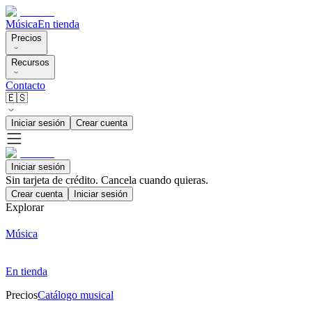
Música
En tienda
Precios
Recursos
Contacto
🇪🇸
Iniciar sesión
Crear cuenta
Iniciar sesión
Sin tarjeta de crédito. Cancela cuando quieras.
Crear cuenta
Iniciar sesión
Explorar
Música
En tienda
Precios
Catálogo musical