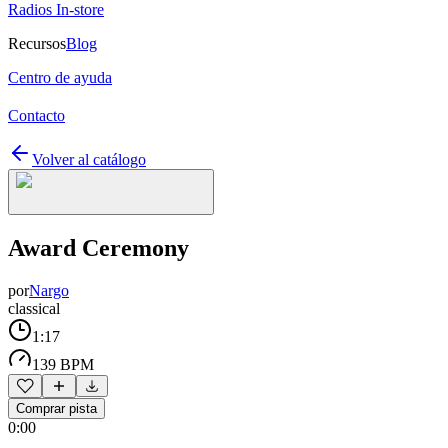
Radios In-store
Recursos
Blog
Centro de ayuda
Contacto
Volver al catálogo
Award Ceremony
por
Nargo
classical
1:17
139 BPM
Comprar pista
0:00