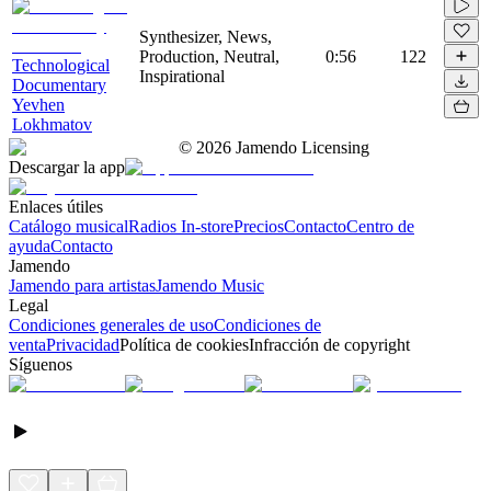
Synthesizer, News,
Production, Neutral,
0:56
122
Technological
Inspirational
Documentary
Yevhen
Lokhmatov
©
2026
Jamendo Licensing
Descargar la app
Enlaces útiles
Catálogo musical
Radios In-store
Precios
Contacto
Centro de
ayuda
Contacto
Jamendo
Jamendo para artistas
Jamendo Music
Legal
Condiciones generales de uso
Condiciones de
venta
Privacidad
Política de cookies
Infracción de copyright
Síguenos