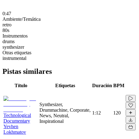
0:47
Ambiente/Temática
retro
80s
Instrumentos
drums
synthesizer
Otras etiquetas
instrumental
Pistas similares
Título
Etiquetas
Duración
BPM
Synthesizer,
Drummachine, Corporate,
1:12
120
Technological
News, Neutral,
Documentary
Inspirational
Yevhen
Lokhmatov