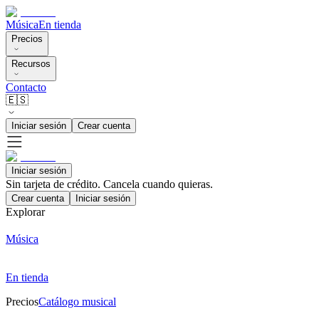
Música
En tienda
Precios
Recursos
Contacto
🇪🇸
Iniciar sesión
Crear cuenta
Iniciar sesión
Sin tarjeta de crédito. Cancela cuando quieras.
Crear cuenta
Iniciar sesión
Explorar
Música
En tienda
Precios
Catálogo musical