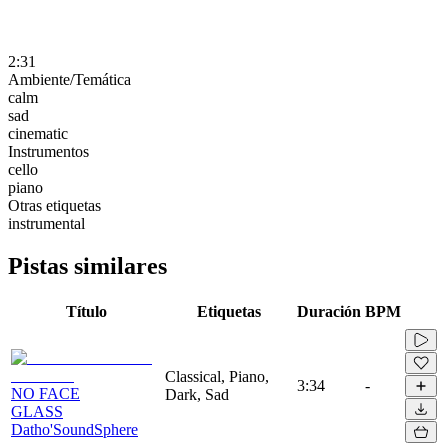
2:31
Ambiente/Temática
calm
sad
cinematic
Instrumentos
cello
piano
Otras etiquetas
instrumental
Pistas similares
Título
Etiquetas
Duración
BPM
Classical, Piano,
3:34
-
NO FACE
Dark, Sad
GLASS
Datho'SoundSphere