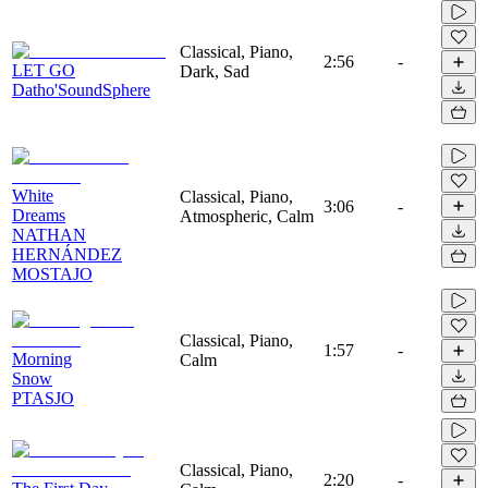
Classical, Piano,
2:56
-
LET GO
Dark, Sad
Datho'SoundSphere
White
Classical, Piano,
3:06
-
Dreams
Atmospheric, Calm
NATHAN
HERNÁNDEZ
MOSTAJO
Classical, Piano,
1:57
-
Morning
Calm
Snow
PTASJO
Classical, Piano,
2:20
-