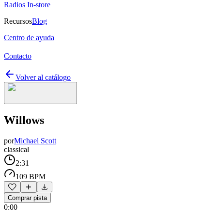
Radios In-store
Recursos
Blog
Centro de ayuda
Contacto
Volver al catálogo
Willows
por
Michael Scott
classical
2:31
109 BPM
Comprar pista
0:00