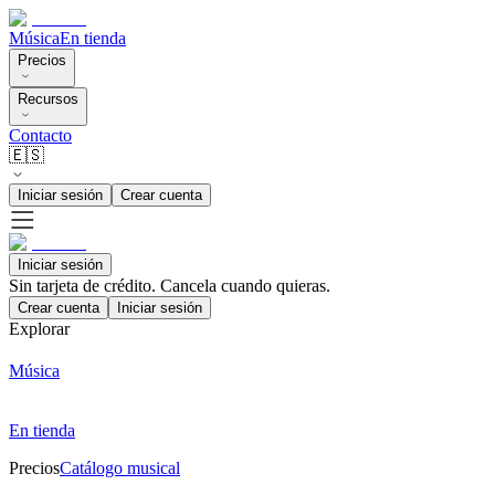
Música
En tienda
Precios
Recursos
Contacto
🇪🇸
Iniciar sesión
Crear cuenta
Iniciar sesión
Sin tarjeta de crédito. Cancela cuando quieras.
Crear cuenta
Iniciar sesión
Explorar
Música
En tienda
Precios
Catálogo musical