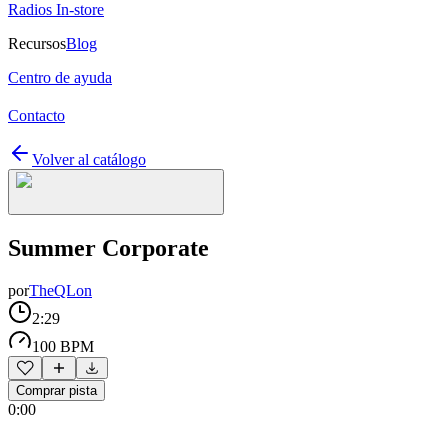
Radios In-store
Recursos
Blog
Centro de ayuda
Contacto
Volver al catálogo
Summer Corporate
por
TheQLon
2:29
100 BPM
Comprar pista
0:00