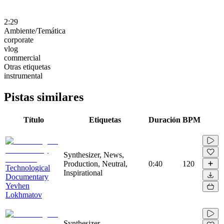
2:29
Ambiente/Temática
corporate
vlog
commercial
Otras etiquetas
instrumental
Pistas similares
Título
Etiquetas
Duración
BPM
Synthesizer, News,
Production, Neutral,
0:40
120
Technological
Inspirational
Documentary
Yevhen
Lokhmatov
Synthesizer,