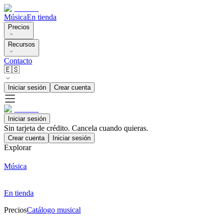
Música
En tienda
Precios
Recursos
Contacto
🇪🇸
Iniciar sesión
Crear cuenta
Iniciar sesión
Sin tarjeta de crédito. Cancela cuando quieras.
Crear cuenta
Iniciar sesión
Explorar
Música
En tienda
Precios
Catálogo musical